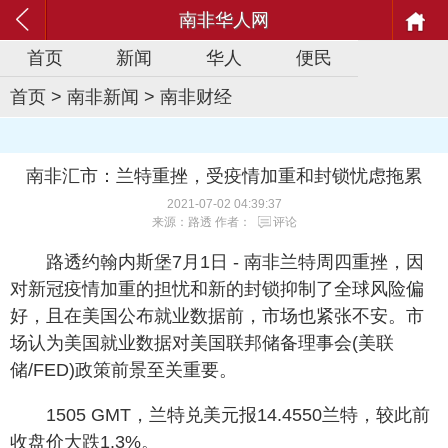
南非华人网
首页
新闻
华人
便民
首页
>
南非新闻
>
南非财经
南非汇市：兰特重挫，受疫情加重和封锁忧虑拖累
2021-07-02 04:39:37
来源：路透 作者：
评论
路透约翰内斯堡7月1日 - 南非兰特周四重挫，因
对新冠疫情加重的担忧和新的封锁抑制了全球风险偏
好，且在美国公布就业数据前，市场也紧张不安。市
场认为美国就业数据对美国联邦储备理事会(美联
储/FED)政策前景至关重要。
1505 GMT，兰特兑美元报14.4550兰特，较此前
收盘价大跌1.3%。