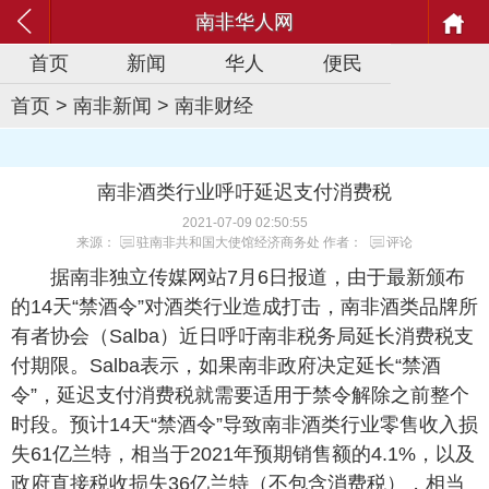
南非华人网
首页
新闻
华人
便民
首页
>
南非新闻
>
南非财经
南非酒类行业呼吁延迟支付消费税
2021-07-09 02:50:55
来源：
驻南非共和国大使馆经济商务处
作者：
评论
据南非独立传媒网站7月6日报道，由于最新颁布
的14天“禁酒令”对酒类行业造成打击，南非酒类品牌所
有者协会（Salba）近日呼吁南非税务局延长消费税支
付期限。Salba表示，如果南非政府决定延长“禁酒
令”，延迟支付消费税就需要适用于禁令解除之前整个
时段。预计14天“禁酒令”导致南非酒类行业零售收入损
失61亿兰特，相当于2021年预期销售额的4.1%，以及
政府直接税收损失36亿兰特（不包含消费税），相当