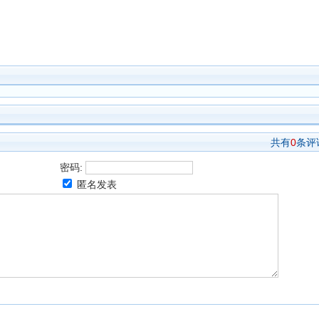
共有
0
条评
密码:
匿名发表