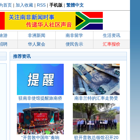
为首页
|
加入收藏
|
RSS
|
手机版
|
繁體中文
旅游
非洲新闻
南非留学
生活资讯
招聘
华人聚会
便民告示
汇率报价
推荐资讯
驻南非使馆提醒旅南侨
南非兰特的汇率走势受
“开普敦中国年”奏响
驻开普敦总领馆召开20