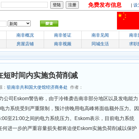
免费发布信息
：
|
设
南非概况
南非签证
南非见闻
南非
房屋店铺
南非视频
同城生活
求职
将在短时间内实施负荷削减
来源：
驻南非共和国大使馆经济商务处
作者：
电力公司Eskom警告称，由于冷锋袭击南非部分地区以及发电能力
目前电力系统受到严重限制，预计傍晚用电高峰将面临额外压力。因
00至21:00之间的电力系统压力。Eskom表示，目前电力系统
，任何进一步的严重容量损失都将迫使Eskom实施负荷削减以保护