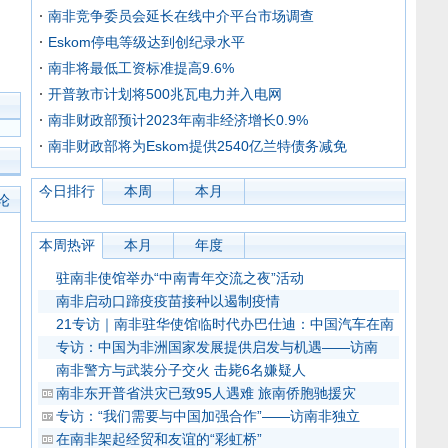
南非竞争委员会延长在线中介平台市场调查
Eskom停电等级达到创纪录水平
南非将最低工资标准提高9.6%
开普敦市计划将500兆瓦电力并入电网
南非财政部预计2023年南非经济增长0.9%
南非财政部将为Eskom提供2540亿兰特债务减免
今日排行
本周
本月
论
本周热评
本月
年度
驻南非使馆举办“中南青年交流之夜”活动
南非启动口蹄疫疫苗接种以遏制疫情
21专访｜南非驻华使馆临时代办巴仕迪：中国汽车在南
专访：中国为非洲国家发展提供启发与机遇——访南
南非警方与武装分子交火 击毙6名嫌疑人
南非东开普省洪灾已致95人遇难 旅南侨胞驰援灾
专访：“我们需要与中国加强合作”——访南非独立
在南非架起经贸和友谊的“彩虹桥”