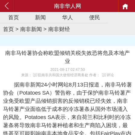
南非华人网
首页
新闻
华人
便民
首页
>
南非新闻
>
南非财经
南非马铃薯协会称欧盟倾销关税失效恐将危及本地产
业
2021-08-17 02:47:50
来源：
驻南非共和国大使馆经济商务处
作者：
评论
据南非新闻24小时网站8月13日报道，南非马铃薯
协会（Potatoes SA）警告称，由于保护南非马铃薯产
业免受欧盟产品倾销损害的反倾销税已经失效，南非
马铃薯产业面临低于成本的冷冻薯条从国外市场涌入
的风险。Potatoes SA表示，来自荷兰和比利时的冷冻
薯条将导致南非马铃薯种植者和生产商陷入困境，最
终甚至可能影响南非本地食品安全。包括FairPlay在内