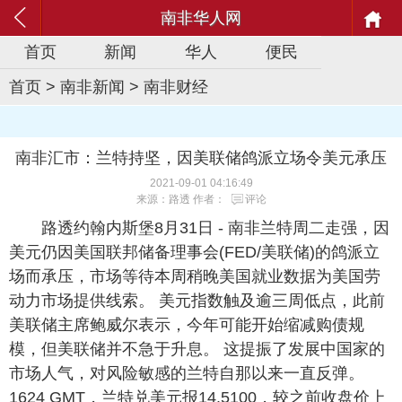
南非华人网
首页
新闻
华人
便民
首页
>
南非新闻
>
南非财经
南非汇市：兰特持坚，因美联储鸽派立场令美元承压
2021-09-01 04:16:49
来源：路透 作者：
评论
路透约翰内斯堡8月31日 - 南非兰特周二走强，因
美元仍因美国联邦储备理事会(FED/美联储)的鸽派立
场而承压，市场等待本周稍晚美国就业数据为美国劳
动力市场提供线索。 美元指数触及逾三周低点，此前
美联储主席鲍威尔表示，今年可能开始缩减购债规
模，但美联储并不急于升息。 这提振了发展中国家的
市场人气，对风险敏感的兰特自那以来一直反弹。
1624 GMT，兰特兑美元报14.5100，较之前收盘价上