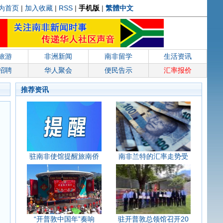
为首页
|
加入收藏
|
RSS
|
手机版
|
繁體中文
旅游
非洲新闻
南非留学
生活资讯
招聘
华人聚会
便民告示
汇率报价
推荐资讯
驻南非使馆提醒旅南侨
南非兰特的汇率走势受
“开普敦中国年”奏响
驻开普敦总领馆召开20