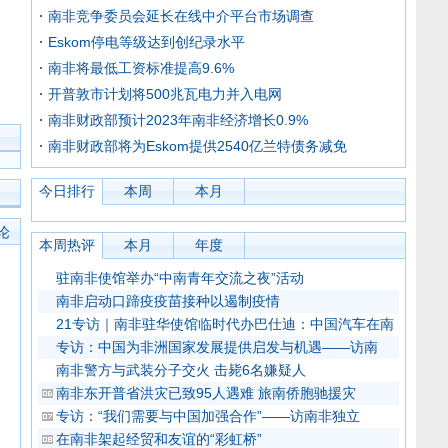
南非竞争委员会延长在线中介平台市场调查
Eskom停电等级达到创纪录水平
南非将最低工资标准提高9.6%
开普敦市计划将500兆瓦电力并入电网
南非财政部预计2023年南非经济增长0.9%
南非财政部将为Eskom提供2540亿兰特债务减免
今日排行
本周
本月
论
本周热评
本月
年度
驻南非使馆举办“中南青年交流之夜”活动
南非启动口蹄疫疫苗接种以遏制疫情
21专访｜南非驻华使馆临时代办巴仕迪：中国汽车在南
专访：中国为非洲国家发展提供启发与机遇——访南
南非警方与武装分子交火 击毙6名嫌疑人
南非东开普省洪灾已致95人遇难 旅南侨胞驰援灾
专访：“我们需要与中国加强合作”——访南非独立
在南非架起经贸和友谊的“彩虹桥”