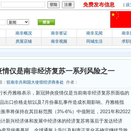
免费发布信息
：
|
设
南非概况
南非签证
南非见闻
南非
房屋店铺
南非视频
同城生活
求职
疫情仅是南非经济复苏一系列风险之一
来源：
驻南非共和国大使馆经济商务处
作者：
行行长丹雅格表示，新冠肺炎疫情仅是当前南非经济复苏所面临的
品出口价格走软以及7月份暴乱事件造成长期影响。丹雅格指
率将保持在其目标范围（3%-6%）中值附近，2021年和2022
，预计新兴经济体和发展中经济体的经济复苏将落后于发达经济
ta变异病毒蔓延、全球通胀上升以及利率正常化不确定继续导致