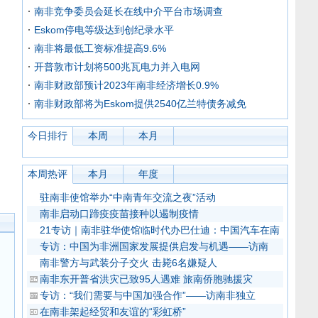
南非竞争委员会延长在线中介平台市场调查
Eskom停电等级达到创纪录水平
南非将最低工资标准提高9.6%
开普敦市计划将500兆瓦电力并入电网
南非财政部预计2023年南非经济增长0.9%
南非财政部将为Eskom提供2540亿兰特债务减免
今日排行
本周
本月
本周热评
本月
年度
驻南非使馆举办“中南青年交流之夜”活动
南非启动口蹄疫疫苗接种以遏制疫情
21专访｜南非驻华使馆临时代办巴仕迪：中国汽车在南
专访：中国为非洲国家发展提供启发与机遇——访南
南非警方与武装分子交火 击毙6名嫌疑人
南非东开普省洪灾已致95人遇难 旅南侨胞驰援灾
专访：“我们需要与中国加强合作”——访南非独立
在南非架起经贸和友谊的“彩虹桥”