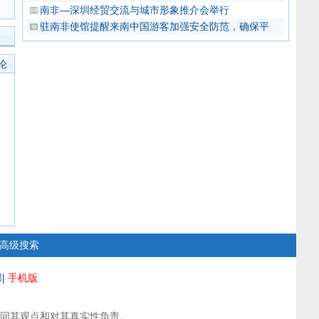
南非—深圳经贸交流与城市形象推介会举行
驻南非使馆提醒来南中国游客加强安全防范，确保平
论
高级搜索
部
|
手机版
同其观点和对其真实性负责。