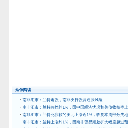
延伸阅读
南非汇市：兰特走强，南非央行强调通胀风险
南非汇市：兰特急挫约1%，因中国经济忧虑和美债收益率
南非汇市：兰特兑疲软的美元上涨近1%，收复本周部分失
南非汇市：兰特上涨约1%，因南非贸易顺差扩大幅度超过