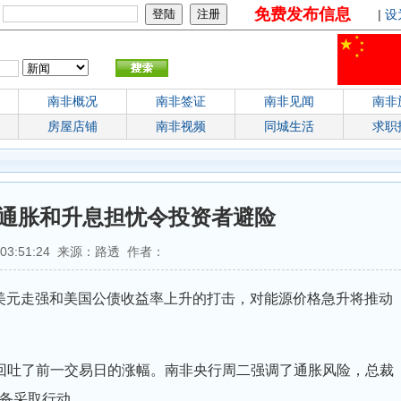
免费发布信息
：
|
设
南非概况
南非签证
南非见闻
南非
房屋店铺
南非视频
同城生活
求职
通胀和升息担忧令投资者避险
7 03:51:24 来源：路透 作者：
，受美元走强和美国公债收益率上升的打击，对能源价格急升将推动
1000，回吐了前一交易日的涨幅。南非央行周二强调了通胀风险，总裁
备采取行动。