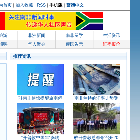
为首页
|
加入收藏
|
RSS
|
手机版
|
繁體中文
旅游
非洲新闻
南非留学
生活资讯
招聘
华人聚会
便民告示
汇率报价
推荐资讯
驻南非使馆提醒旅南侨
南非兰特的汇率走势受
“开普敦中国年”奏响
驻开普敦总领馆召开20