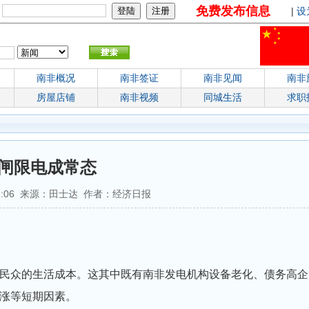
免费发布信息
：
|
设
南非概况
南非签证
南非见闻
南非
房屋店铺
南非视频
同城生活
求职
闸限电成常态
7:11:06 来源：田士达 作者：经济日报
民众的生活成本。这其中既有南非发电机构设备老化、债务高企
涨等短期因素。