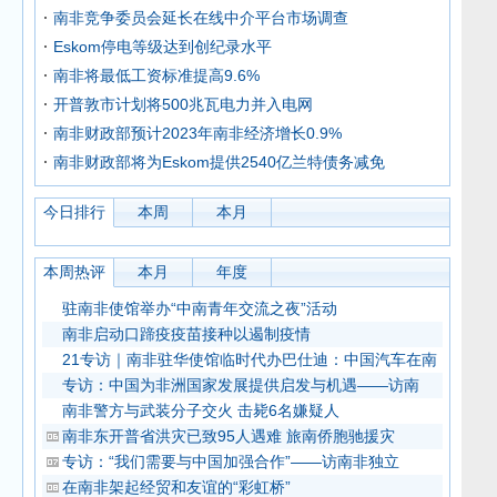
南非竞争委员会延长在线中介平台市场调查
Eskom停电等级达到创纪录水平
南非将最低工资标准提高9.6%
开普敦市计划将500兆瓦电力并入电网
南非财政部预计2023年南非经济增长0.9%
南非财政部将为Eskom提供2540亿兰特债务减免
今日排行
本周
本月
本周热评
本月
年度
驻南非使馆举办“中南青年交流之夜”活动
南非启动口蹄疫疫苗接种以遏制疫情
21专访｜南非驻华使馆临时代办巴仕迪：中国汽车在南
专访：中国为非洲国家发展提供启发与机遇——访南
南非警方与武装分子交火 击毙6名嫌疑人
南非东开普省洪灾已致95人遇难 旅南侨胞驰援灾
专访：“我们需要与中国加强合作”——访南非独立
在南非架起经贸和友谊的“彩虹桥”