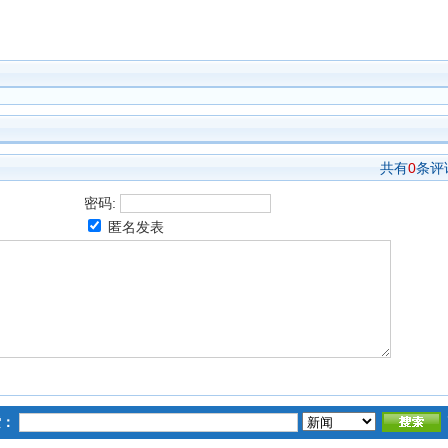
共有
0
条评
密码:
匿名发表
索：