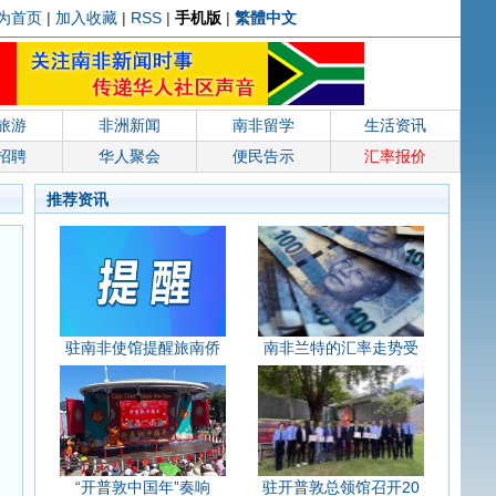
为首页
|
加入收藏
|
RSS
|
手机版
|
繁體中文
旅游
非洲新闻
南非留学
生活资讯
招聘
华人聚会
便民告示
汇率报价
推荐资讯
驻南非使馆提醒旅南侨
南非兰特的汇率走势受
“开普敦中国年”奏响
驻开普敦总领馆召开20