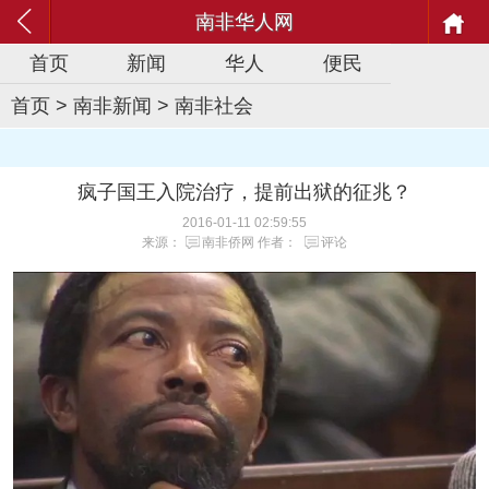
南非华人网
首页
新闻
华人
便民
首页
>
南非新闻
>
南非社会
疯子国王入院治疗，提前出狱的征兆？
2016-01-11 02:59:55
来源：
南非侨网
作者：
评论