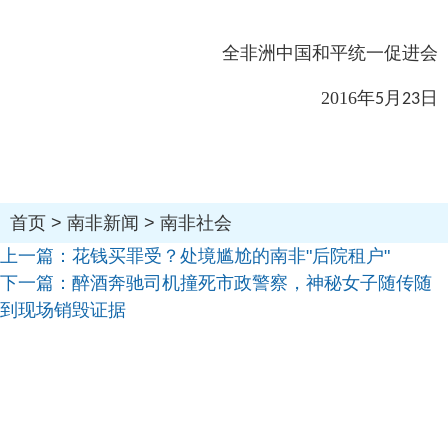
全非洲中国和平统一促进会
2016
年
月
日
5
23
首页
>
南非新闻
>
南非社会
上一篇：
花钱买罪受？处境尴尬的南非"后院租户"
下一篇：
醉酒奔驰司机撞死市政警察，神秘女子随传随
到现场销毁证据