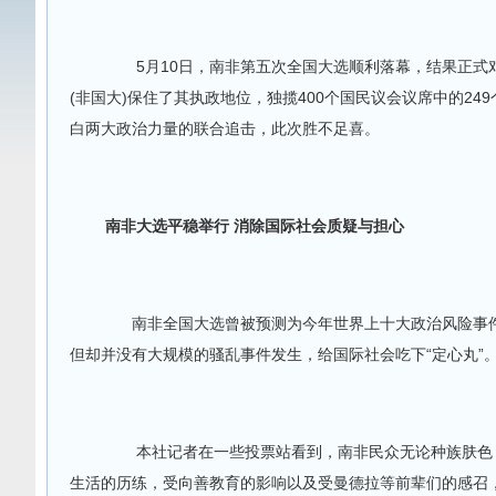
5月10日，南非第五次全国大选顺利落幕，结果正式
(非国大)保住了其执政地位，独揽400个国民议会议席中的2
白两大政治力量的联合追击，此次胜不足喜。
南非大选平稳举行 消除国际社会质疑与担心
南非全国大选曾被预测为今年世界上十大政治风险事件
但却并没有大规模的骚乱事件发生，给国际社会吃下“定心丸”
本社记者在一些投票站看到，南非民众无论种族肤色，
生活的历练，受向善教育的影响以及受曼德拉等前辈们的感召