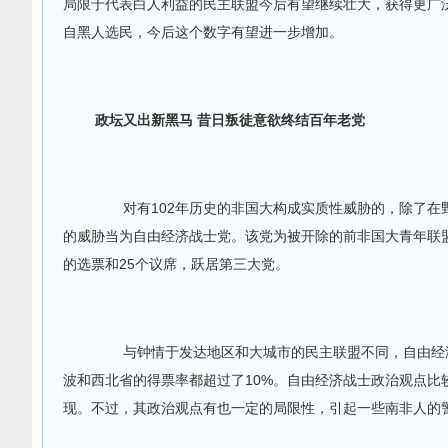
局限于代表白人利益的民主联盟今后有望继续壮大，获得更广泛
自黑人选民，今后这个数字有望进一步增加。
政坛又出新黑马 昔日叛徒意欲终结百年老党
对有102年历史的非国大构成实质性威胁的，除了在
的威胁当为自由经济战士党。该党为被开除的前非国大青年联盟
的选票和25个议席，跃居第三大党。
与钟情于发达地区和大城市的民主联盟不同，自由经济
波和西北省的得票率都超过了10%。自由经济战士政治观点
现。不过，其政治观点有也一定的局限性，引起一些南非人的警