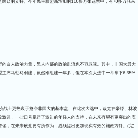
民众的支持。今年民主联盟新增加的110多万张选票中，有70多万张来
野的白人政治力量，黑人内部的政治乱流也不容忽视。其中，非国大最大
主席马勒马创建，虽然刚组建一年多，但在本次大选中一举拿下6.35%
战士更热衷于抢夺非国大的基本盘。在此次大选中，该党在豪滕、林波
比较激进，一些口号赢得了激进的年轻人的支持，在未来有望有更突出的表
惕，在未来该党要有所作为，必须提出更加现实有效的施政方针。(完)