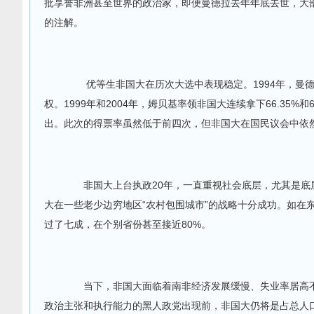
批享誉非洲甚至世界的政治家，即便曼德拉去年年底去世，大部
的注解。
优等生非国大在历次大选中表现稳定。1994年，曼德拉
权。1999年和2004年，姆贝基率领非国大连续拿下66.35%和
出。此次的得票率虽然低于前四次，但非国大在国民议会中依
非国大上台执政20年，一直重视社会底层，尤其是底
大在一些老少边穷地区“农村包围城市”的战略十分成功。如在
过了七成，在个别省份甚至接近80%。
当下，非国大面临着南非经济发展缓慢、失业率居高不
政治主张和执行能力的黑人政党出现前，非国大仍将是占总人