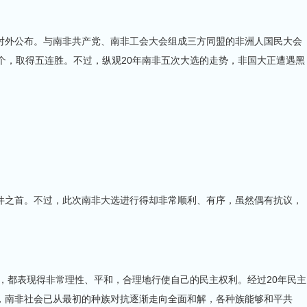
对外公布。与南非共产党、南非工会大会组成三方同盟的非洲人国民大会
49个，取得五连胜。不过，纵观20年南非五次大选的走势，非国大正遭遇黑
之首。不过，此次南非大选进行得却非常顺利、有序，虽然偶有抗议，
。
都表现得非常理性、平和，合理地行使自己的民主权利。经过20年民主
，南非社会已从最初的种族对抗逐渐走向全面和解，各种族能够和平共