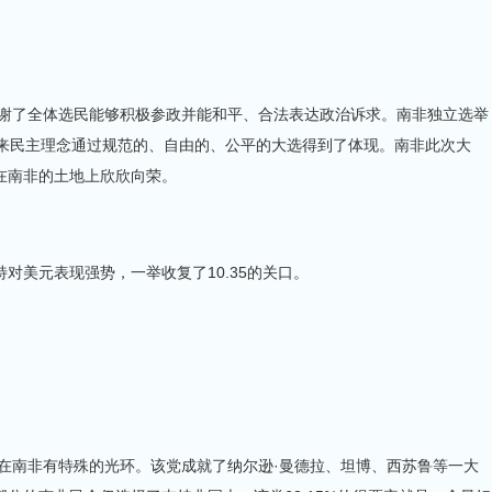
了全体选民能够积极参政并能和平、合法表达政治诉求。南非独立选举
年来民主理念通过规范的、自由的、公平的大选得到了体现。南非此次大
在南非的土地上欣欣向荣。
美元表现强势，一举收复了10.35的关口。
南非有特殊的光环。该党成就了纳尔逊·曼德拉、坦博、西苏鲁等一大