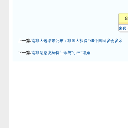
8
来顶
上一篇:
南非大选结果公布：非国大获得249个国民议会议席
下一篇:
南非副总统莫特兰蒂与“小三”结婚