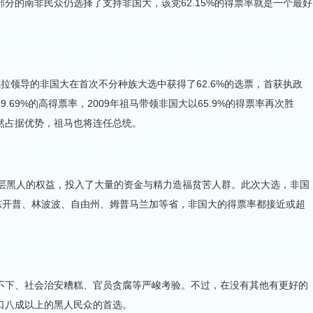
分的南非民众仍选择了支持非国大，该党62.15%的得票率就是一个最好
领导的非国大在首次不分种族大选中获得了62.6%的选票，首获执政
69.69%的高得票率，2009年祖马带领非国大以65.9%的得票率再次胜
然占据优势，祖马也将连任总统。
层黑人的权益，投入了大量的资金与精力造福贫苦人群。此次大选，非国
东开普、林波波、自由州、姆普马兰加等省，非国大的得票率都接近或超
下、社会治安糟糕、官员贪腐等严峻考验。不过，在没有其他有更好的
口八成以上的黑人民众的首选。