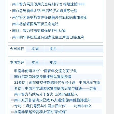
南非警方展开假期安全特别行动 相继逮捕3000
南非总统新年讲话 开启经济加速复苏进程
南非将为最弱势群体提供额外的冠状病毒加强疫
南非将部署国防军保卫发电站
南非：致力打击盗猎保护野生动物
南非明年将担任金砖国家轮值主席国 加强互利
今日排行
本周
本月
本周热评
本月
年度
驻南非使馆举办“中南青年交流之夜”活动
南非启动口蹄疫疫苗接种以遏制疫情
21专访｜南非驻华使馆临时代办巴仕迪：中国汽车在南
专访：中国为非洲国家发展提供启发与机遇——访南
南非警方与武装分子交火 击毙6名嫌疑人
南非东开普省洪灾已致95人遇难 旅南侨胞驰援灾
专访：“我们需要与中国加强合作”——访南非独立
在南非架起经贸和友谊的“彩虹桥”