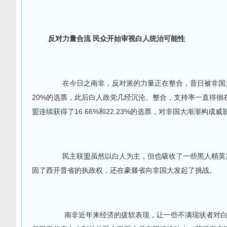
反对力量合流 民众开始审视白人统治可能性
在今日之南非，反对派的力量正在整合，昔日被非国大
20%的选票，此后白人政党几经沉沦、整合，支持率一直徘徊在
盟连续获得了16.66%和22.23%的选票，对非国大渐渐构成
民主联盟虽然以白人为主，但也吸收了一些黑人精英加
固了西开普省的执政权，还在豪滕省向非国大发起了挑战。
南非近年来经济的疲软表现，让一些不满现状者对白人