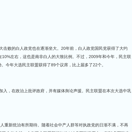
击败的白人政党也在逐渐坐大。20年前，白人政党国民党获得了大约
10%左右，这也是南非白人的大致比例。不过，2009年和今年，民主联
威胁。今年大选民主联盟获得了89个议席，比上届多了22个。
入，在政治上批评政府，并有媒体舆论声援。民主联盟在本次大选中巩
重新统治有所期待。随着社会中产人群等对执政党的日渐不满，不再