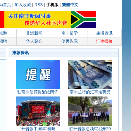
为首页
|
加入收藏
|
RSS
|
手机版
|
繁體中文
旅游
非洲新闻
南非留学
生活资讯
招聘
华人聚会
便民告示
汇率报价
推荐资讯
驻南非使馆提醒旅南侨
南非兰特的汇率走势受
“开普敦中国年”奏响
驻开普敦总领馆召开20