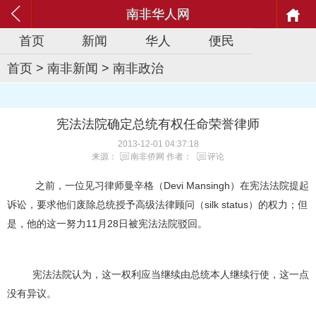
南非华人网
首页
新闻
华人
便民
首页
>
南非新闻
>
南非政治
宪法法院确定总统有权任命荣誉律师
2013-12-01 04:37:18
来源：
南非侨网
作者：
评论
之前，一位见习律师曼辛格（Devi Mansingh）在宪法法院提起
诉讼，要求他们废除总统授予高级法律顾问（silk status）的权力；但
是，他的这一努力11月28日被宪法法院驳回。
宪法法院认为，这一权利应当继续由总统本人继续行使，这一点
没有异议。