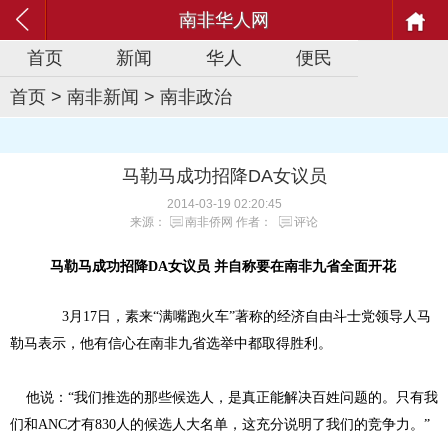
南非华人网
首页
新闻
华人
便民
首页
>
南非新闻
>
南非政治
马勒马成功招降DA女议员
2014-03-19 02:20:45
来源：
南非侨网
作者：
评论
马勒马成功招降DA女议员 并自称要在南非九省全面开花
3月17日，素来“满嘴跑火车”著称的经济自由斗士党领导人马
勒马表示，他有信心在南非九省选举中都取得胜利。
他说：“我们推选的那些候选人，是真正能解决百姓问题的。只有我
们和ANC才有830人的候选人大名单，这充分说明了我们的竞争力。”