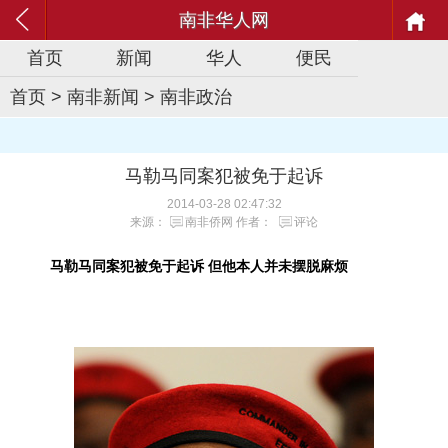
南非华人网
首页
新闻
华人
便民
首页
>
南非新闻
>
南非政治
马勒马同案犯被免于起诉
2014-03-28 02:47:32
来源：
南非侨网
作者：
评论
马勒马同案犯被免于起诉 但他本人并未摆脱麻烦