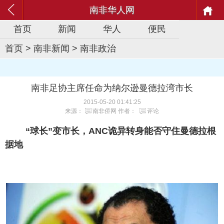
南非华人网
首页
新闻
华人
便民
首页
>
南非新闻
>
南非政治
南非足协主席任命为纳尔逊曼德拉湾市长
2015-05-20 01:41:25
来源：
南非侨网
作者：
评论
“球长”变市长，ANC诡异转身能否守住曼德拉根
据地