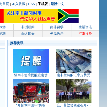
为首页
|
加入收藏
|
RSS
|
手机版
|
繁體中文
旅游
非洲新闻
南非留学
生活资讯
招聘
华人聚会
便民告示
汇率报价
推荐资讯
驻南非使馆提醒旅南侨
南非兰特的汇率走势受
“开普敦中国年”奏响
驻开普敦总领馆召开20