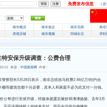
免费发布信息
：
|
设
南非概况
南非签证
南非见闻
南非
房屋店铺
南非视频
同城生活
求职
亿兰特安保升级调查：公费合理
:50:01 来源：
中国新闻网
作者：
警察部长5月28日表示，南非总统祖马耗费2.46亿兰特(约合
和牛棚等建筑也都十分必要，其本人和家庭不必为此支付一分钱。
公帑进行安保升级，经媒体披露后被炒得沸沸扬扬。去年3月
，不应该用纳税人的钱来支付，而应由总统自掏腰包。