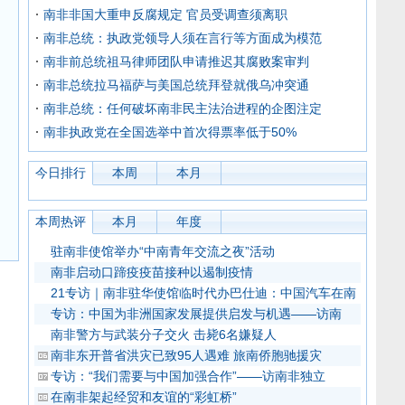
南非非国大重申反腐规定 官员受调查须离职
南非总统：执政党领导人须在言行等方面成为模范
南非前总统祖马律师团队申请推迟其腐败案审判
南非总统拉马福萨与美国总统拜登就俄乌冲突通
南非总统：任何破坏南非民主法治进程的企图注定
南非执政党在全国选举中首次得票率低于50%
今日排行
本周
本月
本周热评
本月
年度
驻南非使馆举办“中南青年交流之夜”活动
南非启动口蹄疫疫苗接种以遏制疫情
21专访｜南非驻华使馆临时代办巴仕迪：中国汽车在南
专访：中国为非洲国家发展提供启发与机遇——访南
南非警方与武装分子交火 击毙6名嫌疑人
南非东开普省洪灾已致95人遇难 旅南侨胞驰援灾
专访：“我们需要与中国加强合作”——访南非独立
在南非架起经贸和友谊的“彩虹桥”