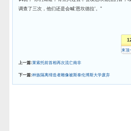
调查了三次，他们还是会喊‘恩坎德拉’。”
1
来顶
上一篇:
莱索托前首相再次流亡南非
下一篇:
种族隔离缔造者雕像被斯泰伦博斯大学废弃