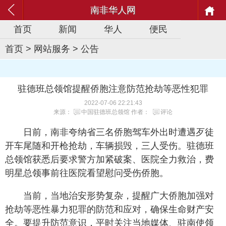
南非华人网
首页
新闻
华人
便民
首页
>
网站服务
>
公告
驻德班总领馆提醒侨胞注意防范抢劫等恶性犯罪
2022-07-06 22:21:43
来源：
中国驻德班总领馆
作者：
评论
日前，南非夸纳省三名侨胞驾车外出时遭遇歹徒
开车尾随和开枪抢劫，车辆损毁，三人受伤。驻德班
总领馆获悉后要求警方加紧破案、医院全力救治，费
明星总领事前往医院看望慰问受伤侨胞。
当前，当地治安形势复杂，提醒广大侨胞加强对
抢劫等恶性暴力犯罪的防范和应对，确保生命财产安
全。要提升防范意识，平时关注当地媒体、驻南使领