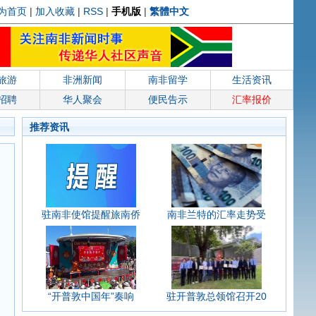
为首页
|
加入收藏
|
RSS
|
手机版
|
繁體中文
旅游
非洲新闻
南非留学
生活资讯
招聘
华人聚会
便民告示
汇率报价
推荐资讯
驻南非使馆提醒旅南侨
南非兰特的汇率走势受
“开普敦中国年”奏响
驻开普敦总领馆召开20