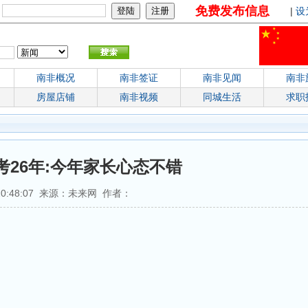
免费发布信息
：
|
设
南非概况
南非签证
南非见闻
南非
房屋店铺
南非视频
同城生活
求职
26年:今年家长心态不错
 20:48:07 来源：未来网 作者：