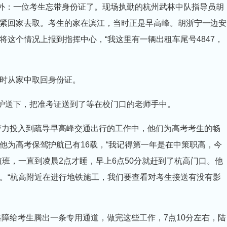
外：一位考生忘带身份证了。现场执勤的杭州武林中队指导员胡
紧回家去取。考生的家在滨江，当时正是早高峰。胡浙宁一边安
这个情况上报到指挥中心，“我这里有一辆出租车尾号4847，
时从家中取回身份证。
护送下，把准考证送到了等在校门口的老师手中。
警力投入到疏导早高峰交通出行的工作中，他们为高考考生的畅
他为高考保驾护航已有16载，“我记得第一年是在中策职高，今
班，一直到凌晨2点才睡，早上6点50分就赶到了杭高门口。他
。“杭高附近在进行地铁施工，我们要查看对考生接送有没有影
路障给考生腾出一条专用通道，做完这些工作，7点10分左右，陆