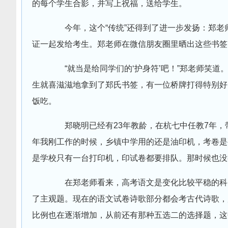
的每个学生合影，并写上祝福，送给学生。
今年，这个“传统”还得到了进一步发扬：郑老师
证一起发给考生。郑老师在微信朋友圈里晒出这些书签
“就当是给同学们的‘护身符’吧！”郑老师笑道
生就喜滋滋地拿到了郑氏书签，有一位桥牌打得特别好
饭吃。
郑晓明已经有23年教龄，在杭七中任教7年，带
年我刚工作的时候，乡镇中学用的还是油印机，考卷是
是学校只有一台打印机，印试卷都要排队。那时候也没
在郑老师看来，高考语文是变化比较平稳的科目，
了主观题。现在的语文试卷诗歌部分都会考古代诗歌，
比例也在逐渐增加，从前还有那种五选二的选择题，这