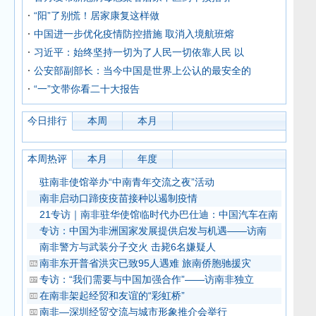
“阳”了别慌！居家康复这样做
中国进一步优化疫情防控措施 取消入境航班熔
习近平：始终坚持一切为了人民一切依靠人民 以
公安部副部长：当今中国是世界上公认的最安全的
“一”文带你看二十大报告
今日排行
本周
本月
本周热评
本月
年度
驻南非使馆举办“中南青年交流之夜”活动
南非启动口蹄疫疫苗接种以遏制疫情
21专访｜南非驻华使馆临时代办巴仕迪：中国汽车在南
专访：中国为非洲国家发展提供启发与机遇——访南
南非警方与武装分子交火 击毙6名嫌疑人
南非东开普省洪灾已致95人遇难 旅南侨胞驰援灾
专访：“我们需要与中国加强合作”——访南非独立
在南非架起经贸和友谊的“彩虹桥”
南非—深圳经贸交流与城市形象推介会举行