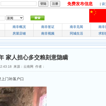
免费发布信息
：
|
设
南非概况
南非签证
南非见闻
南非
房屋店铺
南非视频
同城生活
求职
年 家人担心多交粮刻意隐瞒
 02:43:18 来源：云南网 作者：
警上门补落户口