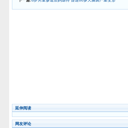
下一篇:
6岁男童惨遭后妈虐待 昏迷80多天脑袋严重变形
延伸阅读
网友评论