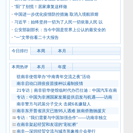
“阳”了别慌！居家康复这样做
中国进一步优化疫情防控措施 取消入境航班熔
习近平：始终坚持一切为了人民一切依靠人民 以
公安部副部长：当今中国是世界上公认的最安全的
“一”文带你看二十大报告
今日排行
本周
本月
本周热评
本月
年度
驻南非使馆举办“中南青年交流之夜”活动
南非启动口蹄疫疫苗接种以遏制疫情
21专访｜南非驻华使馆临时代办巴仕迪：中国汽车在南
专访：中国为非洲国家发展提供启发与机遇——访南
南非警方与武装分子交火 击毙6名嫌疑人
南非东开普省洪灾已致95人遇难 旅南侨胞驰援灾
专访：“我们需要与中国加强合作”——访南非独立
在南非架起经贸和友谊的“彩虹桥”
南非—深圳经贸交流与城市形象推介会举行