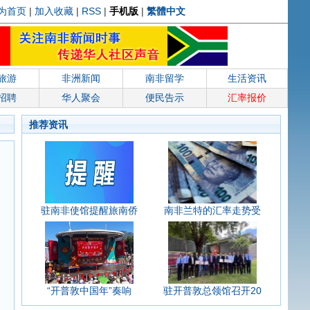
为首页
|
加入收藏
|
RSS
|
手机版
|
繁體中文
旅游
非洲新闻
南非留学
生活资讯
招聘
华人聚会
便民告示
汇率报价
推荐资讯
驻南非使馆提醒旅南侨
南非兰特的汇率走势受
“开普敦中国年”奏响
驻开普敦总领馆召开20