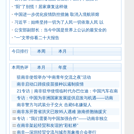
“阳”了别慌！居家康复这样做
中国进一步优化疫情防控措施 取消入境航班熔
习近平：始终坚持一切为了人民一切依靠人民 以
公安部副部长：当今中国是世界上公认的最安全的
“一”文带你看二十大报告
今日排行
本周
本月
本周热评
本月
年度
驻南非使馆举办“中南青年交流之夜”活动
南非启动口蹄疫疫苗接种以遏制疫情
21专访｜南非驻华使馆临时代办巴仕迪：中国汽车在南
专访：中国为非洲国家发展提供启发与机遇——访南
南非警方与武装分子交火 击毙6名嫌疑人
南非东开普省洪灾已致95人遇难 旅南侨胞驰援灾
专访：“我们需要与中国加强合作”——访南非独立
在南非架起经贸和友谊的“彩虹桥”
南非—深圳经贸交流与城市形象推介会举行