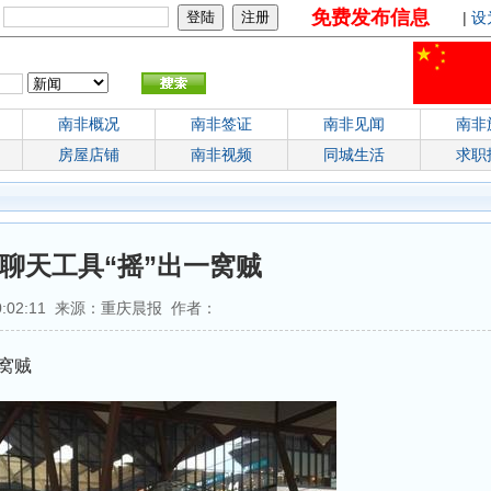
免费发布信息
：
|
设
南非概况
南非签证
南非见闻
南非
房屋店铺
南非视频
同城生活
求职
聊天工具“摇”出一窝贼
 20:02:11 来源：重庆晨报 作者：
窝贼