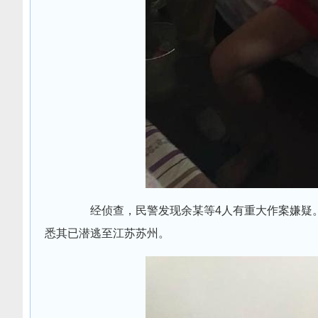
经侦查，民警发现余某等4人有重大作案嫌疑
悉其已潜逃至江苏苏州。