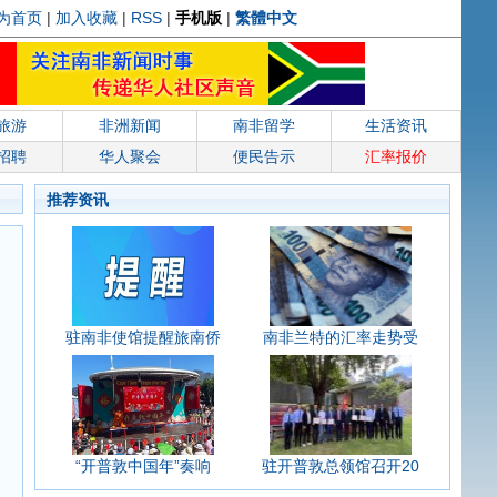
为首页
|
加入收藏
|
RSS
|
手机版
|
繁體中文
旅游
非洲新闻
南非留学
生活资讯
招聘
华人聚会
便民告示
汇率报价
推荐资讯
驻南非使馆提醒旅南侨
南非兰特的汇率走势受
“开普敦中国年”奏响
驻开普敦总领馆召开20