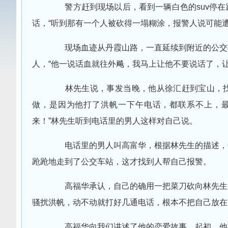
警方赶到现场以后，看到一辆白色的suv停在
话，“听到那有一个人被砍得一塌糊涂，报警人说可能
现场血迹从丹霞山路，一直延续到附近的公交车
人，“他一说话血就往外飚，我马上让他不要说话了，让1
林先生说，事发当晚，他从徐汇赶到宝山，找
做，是因为他打了洪帆一下午电话，都联系不上，最
来！”林先生听到电话里的男人这样对自己说。
电话里的男人叫高富华，根据林先生的描述，他
跄跄地走到了公交车站，这才找到人帮自己报警。
高福华承认，自己的确用一把菜刀砍向林先生，
骚扰洪帆，动不动就打好几通电话，根本不把自己放在
高福华向我们讲述了他的恋爱故事。起初，他与