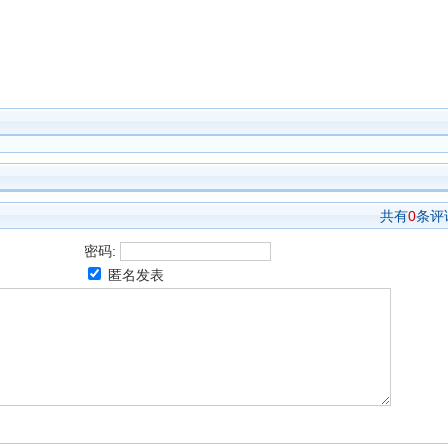
共有
0
条评
密码:
匿名发表