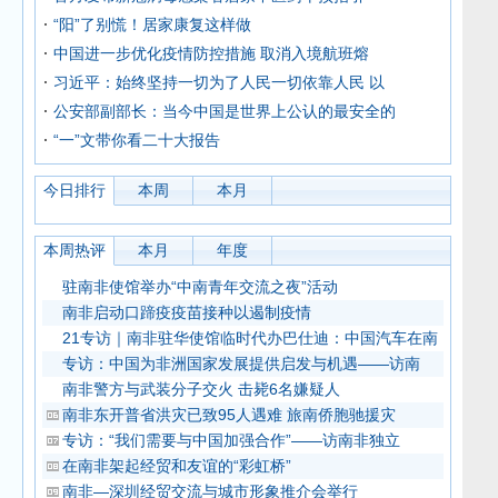
“阳”了别慌！居家康复这样做
中国进一步优化疫情防控措施 取消入境航班熔
习近平：始终坚持一切为了人民一切依靠人民 以
公安部副部长：当今中国是世界上公认的最安全的
“一”文带你看二十大报告
今日排行
本周
本月
本周热评
本月
年度
驻南非使馆举办“中南青年交流之夜”活动
南非启动口蹄疫疫苗接种以遏制疫情
21专访｜南非驻华使馆临时代办巴仕迪：中国汽车在南
专访：中国为非洲国家发展提供启发与机遇——访南
南非警方与武装分子交火 击毙6名嫌疑人
南非东开普省洪灾已致95人遇难 旅南侨胞驰援灾
专访：“我们需要与中国加强合作”——访南非独立
在南非架起经贸和友谊的“彩虹桥”
南非—深圳经贸交流与城市形象推介会举行