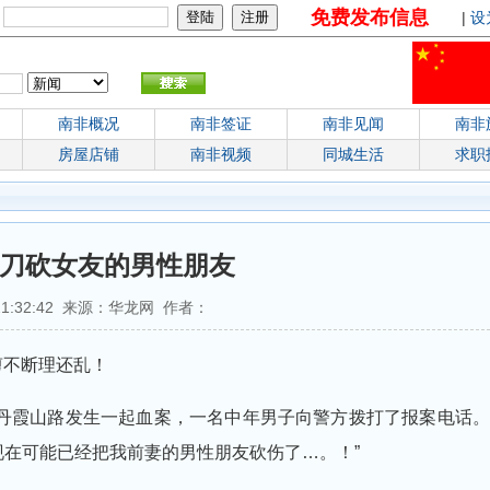
免费发布信息
：
|
设
南非概况
南非签证
南非见闻
南非
房屋店铺
南非视频
同城生活
求职
 刀砍女友的男性朋友
 21:32:42 来源：华龙网 作者：
不断理还乱！
区丹霞山路发生一起血案，一名中年男子向警方拨打了报案电话。
现在可能已经把我前妻的男性朋友砍伤了…。！”