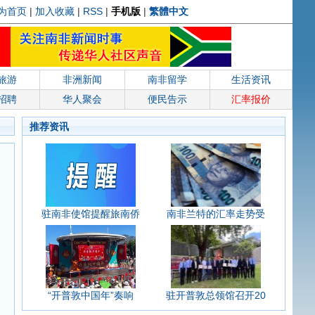
为首页
|
加入收藏
|
RSS
|
手机版
|
繁體中文
旅游
非洲新闻
南非留学
生活资讯
招聘
华人聚会
便民告示
汇率报价
推荐资讯
驻南非使馆提醒旅南侨
南非兰特的汇率走势受
“开普敦中国年”奏响
驻开普敦总领馆召开20