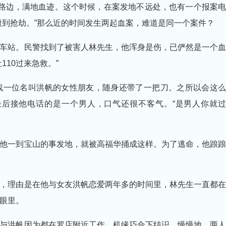
路边，满地血迹。这个时候，在案发地不远处，也有一个报案电
遭到抢劫。”那么近的时间发生两起血案，难道是同一个案件？
站。民警找到了被害人林先生，他浑身是伤，已俨然是一个血
10过来急救。”
一位名叫洪帆的女性朋友，随身还带了一把刀。之所以会这么
后接他电话的是一个男人，口气还很不客气。“是男人你就过
一到宝山的事发地，就被高福华捅成这样。为了逃命，他踉踉
理由是在他与女友洪帆恋爱两年多的时间里，林先生一直都在
眼里。
洪帆因为都在罗店附近工作，机缘巧合下结识。慢慢地，两人