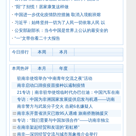
“阳”了别慌！居家康复这样做
中国进一步优化疫情防控措施 取消入境航班熔
习近平：始终坚持一切为了人民一切依靠人民 以
公安部副部长：当今中国是世界上公认的最安全的
“一”文带你看二十大报告
今日排行
本周
本月
本周热评
本月
年度
驻南非使馆举办“中南青年交流之夜”活动
南非启动口蹄疫疫苗接种以遏制疫情
21专访｜南非驻华使馆临时代办巴仕迪：中国汽车在南
专访：中国为非洲国家发展提供启发与机遇——访南
南非警方与武装分子交火 击毙6名嫌疑人
南非东开普省洪灾已致95人遇难 旅南侨胞驰援灾
专访：“我们需要与中国加强合作”——访南非独立
在南非架起经贸和友谊的“彩虹桥”
南非—深圳经贸交流与城市形象推介会举行