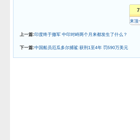
7
来顶
上一篇:
印度终于撤军 中印对峙两个月来都发生了什么？
下一篇:
中国船员厄瓜多尔捕鲨:获刑1至4年 罚590万美元