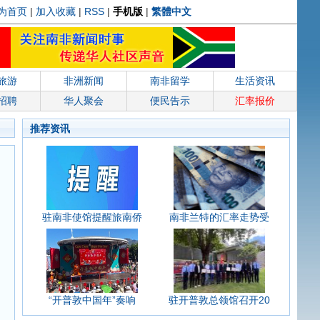
为首页
|
加入收藏
|
RSS
|
手机版
|
繁體中文
旅游
非洲新闻
南非留学
生活资讯
招聘
华人聚会
便民告示
汇率报价
推荐资讯
驻南非使馆提醒旅南侨
南非兰特的汇率走势受
“开普敦中国年”奏响
驻开普敦总领馆召开20