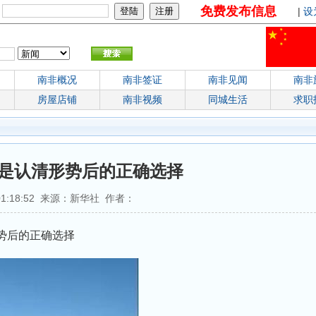
免费发布信息
：
|
设
南非概况
南非签证
南非见闻
南非
房屋店铺
南非视频
同城生活
求职
是认清形势后的正确选择
 01:18:52 来源：新华社 作者：
势后的正确选择