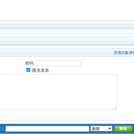
共有
0
条评
密码:
匿名发表
索：