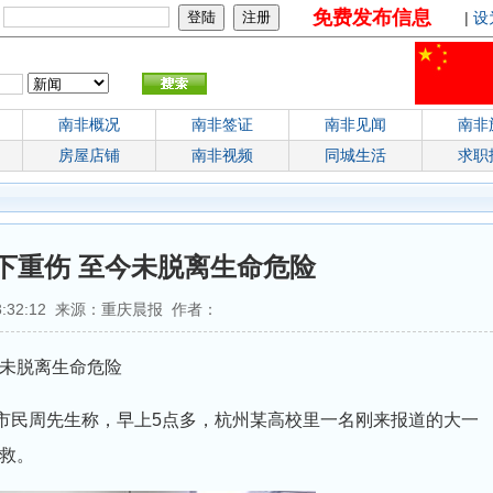
免费发布信息
：
|
设
南非概况
南非签证
南非见闻
南非
房屋店铺
南非视频
同城生活
求职
下重伤 至今未脱离生命危险
 03:32:12 来源：重庆晨报 作者：
仍未脱离生命危险
市民周先生称，早上5点多，杭州某高校里一名刚来报道的大一
救。