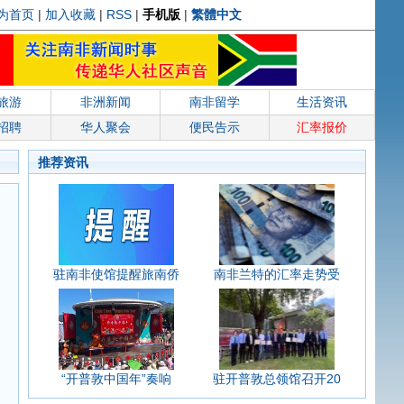
为首页
|
加入收藏
|
RSS
|
手机版
|
繁體中文
旅游
非洲新闻
南非留学
生活资讯
招聘
华人聚会
便民告示
汇率报价
推荐资讯
驻南非使馆提醒旅南侨
南非兰特的汇率走势受
“开普敦中国年”奏响
驻开普敦总领馆召开20