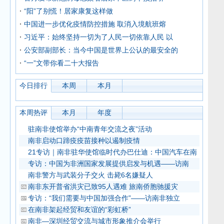
“阳”了别慌！居家康复这样做
中国进一步优化疫情防控措施 取消入境航班熔
习近平：始终坚持一切为了人民一切依靠人民 以
公安部副部长：当今中国是世界上公认的最安全的
“一”文带你看二十大报告
今日排行
本周
本月
本周热评
本月
年度
驻南非使馆举办“中南青年交流之夜”活动
南非启动口蹄疫疫苗接种以遏制疫情
21专访｜南非驻华使馆临时代办巴仕迪：中国汽车在南
专访：中国为非洲国家发展提供启发与机遇——访南
南非警方与武装分子交火 击毙6名嫌疑人
南非东开普省洪灾已致95人遇难 旅南侨胞驰援灾
专访：“我们需要与中国加强合作”——访南非独立
在南非架起经贸和友谊的“彩虹桥”
南非—深圳经贸交流与城市形象推介会举行