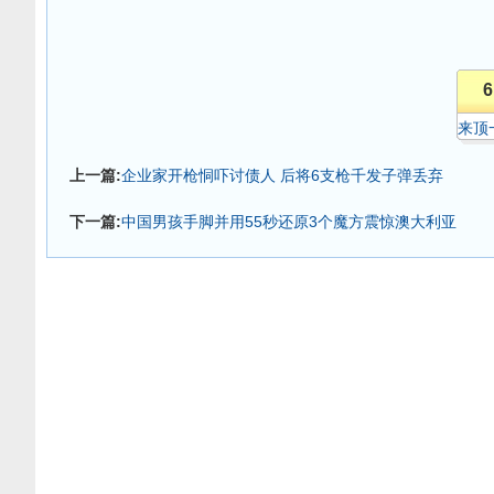
6
来顶
上一篇:
企业家开枪恫吓讨债人 后将6支枪千发子弹丢弃
下一篇:
中国男孩手脚并用55秒还原3个魔方震惊澳大利亚