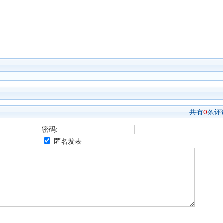
共有
0
条评
密码:
匿名发表