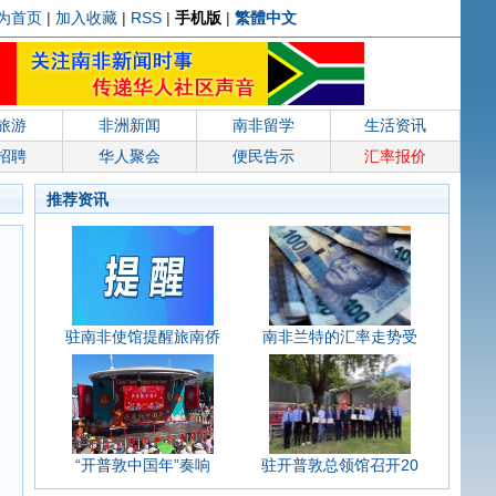
为首页
|
加入收藏
|
RSS
|
手机版
|
繁體中文
旅游
非洲新闻
南非留学
生活资讯
招聘
华人聚会
便民告示
汇率报价
推荐资讯
驻南非使馆提醒旅南侨
南非兰特的汇率走势受
“开普敦中国年”奏响
驻开普敦总领馆召开20