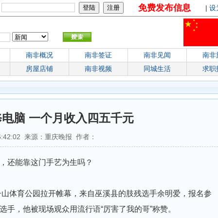
免费发布信息
：
|
设
南非概况
南非签证
南非见闻
南非
房屋店铺
南非视频
同城生活
求职
电脑 一个月收入四五千元
 16:42:02 来源：重庆晚报 作者：
，还能靠这门手艺为生吗？
子山体育公园拉开帷幕，来自巫溪县的肢残选手余明爱，报名参
选手，他被现场观众用流行语“厉害了我的哥”称赞。