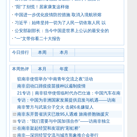
“阳”了别慌！居家康复这样做
中国进一步优化疫情防控措施 取消入境航班熔
习近平：始终坚持一切为了人民一切依靠人民 以
公安部副部长：当今中国是世界上公认的最安全的
“一”文带你看二十大报告
今日排行
本周
本月
本周热评
本月
年度
驻南非使馆举办“中南青年交流之夜”活动
南非启动口蹄疫疫苗接种以遏制疫情
21专访｜南非驻华使馆临时代办巴仕迪：中国汽车在南
专访：中国为非洲国家发展提供启发与机遇——访南
南非警方与武装分子交火 击毙6名嫌疑人
南非东开普省洪灾已致95人遇难 旅南侨胞驰援灾
专访：“我们需要与中国加强合作”——访南非独立
在南非架起经贸和友谊的“彩虹桥”
南非—深圳经贸交流与城市形象推介会举行