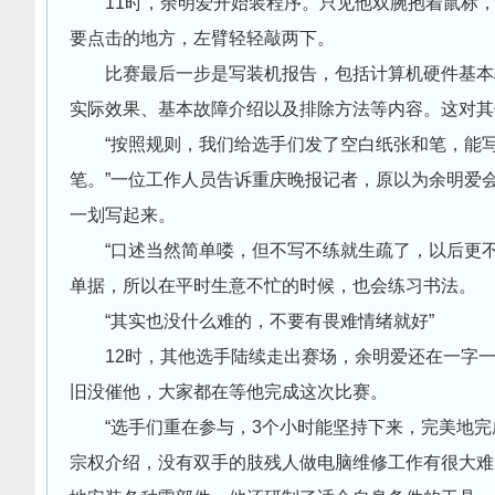
11时，余明爱开始装程序。只见他双腕抱着鼠标，
要点击的地方，左臂轻轻敲两下。
比赛最后一步是写装机报告，包括计算机硬件基本构
实际效果、基本故障介绍以及排除方法等内容。这对其
“按照规则，我们给选手们发了空白纸张和笔，能写
笔。”一位工作人员告诉重庆晚报记者，原以为余明爱
一划写起来。
“口述当然简单喽，但不写不练就生疏了，以后更不
单据，所以在平时生意不忙的时候，也会练习书法。
“其实也没什么难的，不要有畏难情绪就好”
12时，其他选手陆续走出赛场，余明爱还在一字一
旧没催他，大家都在等他完成这次比赛。
“选手们重在参与，3个小时能坚持下来，完美地完
宗权介绍，没有双手的肢残人做电脑维修工作有很大难