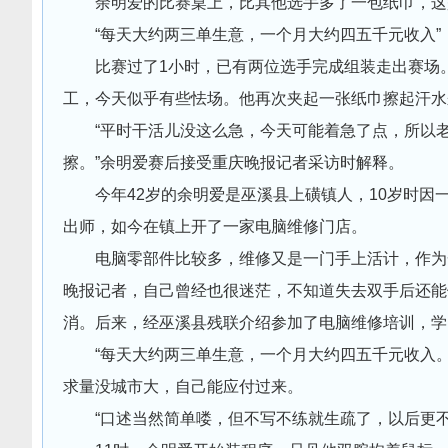
余明爱的比赛桌上，比其他选手多了一包纸巾，这是
“每天大约两三单生意，一个月大约四五千元收入”
比赛过了1小时，已有两位选手完成组装走出赛场。
工，今天似乎有些怯场。他再次夹起一张纸巾擦起汗水
“平时干活儿没这么急，今天可能着急了点，所以老
擦。”余明爱赛后接受重庆晚报记者采访时解释。
今年42岁的余明爱是巫溪县上磺镇人，10岁时因一
出师，如今在镇上开了一家电脑维修门店。
电脑零部件比较多，维修又是一门手上活计，作为一
晚报记者，自己曾经也很迷茫，不知道失去双手后还能
消。后来，经巫溪县残联介绍参加了电脑维修培训，学
“每天大约两三单生意，一个月大约四五千元收入。
求量没城市大，自己能应付过来。
“口述当然简单喽，但不写不练就生疏了，以后更不