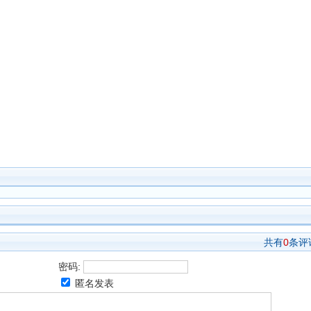
共有
0
条评
密码:
匿名发表