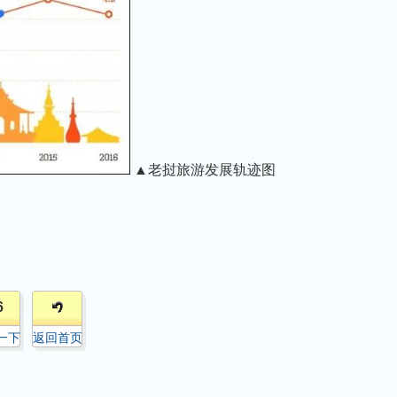
▲老挝旅游发展轨迹图
6
一下
返回首页