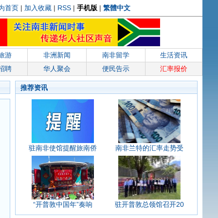
为首页
|
加入收藏
|
RSS
|
手机版
|
繁體中文
旅游
非洲新闻
南非留学
生活资讯
招聘
华人聚会
便民告示
汇率报价
推荐资讯
驻南非使馆提醒旅南侨
南非兰特的汇率走势受
“开普敦中国年”奏响
驻开普敦总领馆召开20