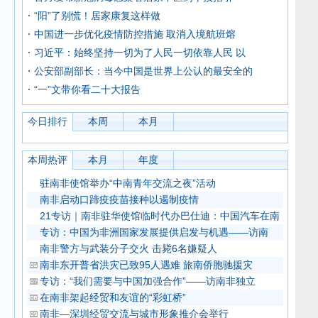
“阳”了别慌！居家康复这样做
中国进一步优化疫情防控措施 取消入境航班熔
习近平：始终坚持一切为了人民一切依靠人民 以
公安部副部长：当今中国是世界上公认的最安全的
“一”文带你看二十大报告
今日排行
本周
本月
本周热评
本月
年度
驻南非使馆举办“中南青年交流之夜”活动
南非启动口蹄疫疫苗接种以遏制疫情
21专访｜南非驻华使馆临时代办巴仕迪：中国汽车在南
专访：中国为非洲国家发展提供启发与机遇——访南
南非警方与武装分子交火 击毙6名嫌疑人
南非东开普省洪灾已致95人遇难 旅南侨胞驰援灾
专访：“我们需要与中国加强合作”——访南非独立
在南非架起经贸和友谊的“彩虹桥”
南非—深圳经贸交流与城市形象推介会举行