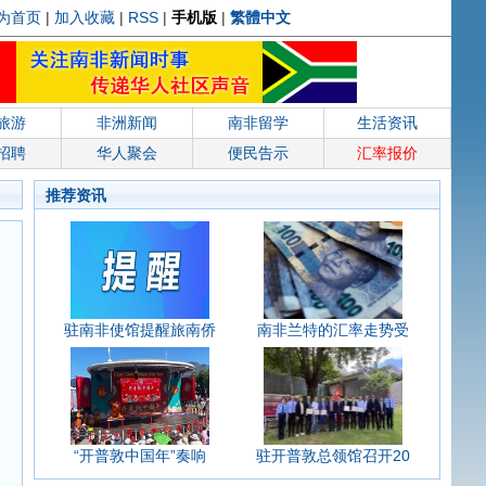
为首页
|
加入收藏
|
RSS
|
手机版
|
繁體中文
旅游
非洲新闻
南非留学
生活资讯
招聘
华人聚会
便民告示
汇率报价
推荐资讯
驻南非使馆提醒旅南侨
南非兰特的汇率走势受
“开普敦中国年”奏响
驻开普敦总领馆召开20