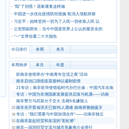
“阳”了别慌！居家康复这样做
中国进一步优化疫情防控措施 取消入境航班熔
习近平：始终坚持一切为了人民一切依靠人民 以
公安部副部长：当今中国是世界上公认的最安全的
“一”文带你看二十大报告
今日排行
本周
本月
本周热评
本月
年度
驻南非使馆举办“中南青年交流之夜”活动
南非启动口蹄疫疫苗接种以遏制疫情
21专访｜南非驻华使馆临时代办巴仕迪：中国汽车在南
专访：中国为非洲国家发展提供启发与机遇——访南
南非警方与武装分子交火 击毙6名嫌疑人
南非东开普省洪灾已致95人遇难 旅南侨胞驰援灾
专访：“我们需要与中国加强合作”——访南非独立
在南非架起经贸和友谊的“彩虹桥”
南非—深圳经贸交流与城市形象推介会举行