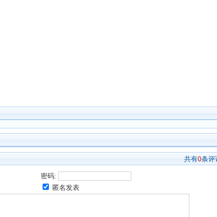
共有
0
条评
密码:
匿名发表