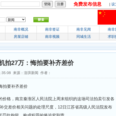
免费发布信息
：
|
设
南非概况
南非签证
南非见闻
南非
房屋店铺
南非视频
同城生活
求职
机拍27万：悔拍要补齐差价
 21:35:08 来源：澎湃新闻 作者：
悔拍要补齐差价
的价格，南京秦淮区人民法院上周末组织的这场司法拍卖引发各
补交差价相关问题的处理尺度，12日江苏省高级人民法院发布
对其罚款拘留，构成犯罪的将追究刑责。