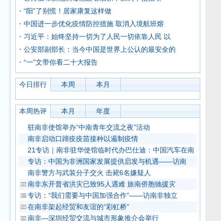
“阳”了别慌！居家康复这样做
中国进一步优化疫情防控措施 取消入境航班熔
习近平：始终坚持一切为了人民一切依靠人民 以
公安部副部长：当今中国是世界上公认的最安全的
“一”文带你看二十大报告
今日排行
本周
本月
本周热评
本月
年度
驻南非使馆举办“中南青年交流之夜”活动
南非启动口蹄疫疫苗接种以遏制疫情
21专访｜南非驻华使馆临时代办巴仕迪：中国汽车在南
专访：中国为非洲国家发展提供启发与机遇——访南
南非警方与武装分子交火 击毙6名嫌疑人
南非东开普省洪灾已致95人遇难 旅南侨胞驰援灾
专访：“我们需要与中国加强合作”——访南非独立
在南非架起经贸和友谊的“彩虹桥”
南非—深圳经贸交流与城市形象推介会举行