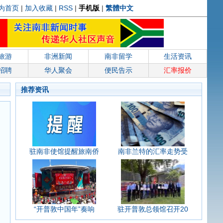
为首页
|
加入收藏
|
RSS
|
手机版
|
繁體中文
旅游
非洲新闻
南非留学
生活资讯
招聘
华人聚会
便民告示
汇率报价
推荐资讯
驻南非使馆提醒旅南侨
南非兰特的汇率走势受
“开普敦中国年”奏响
驻开普敦总领馆召开20