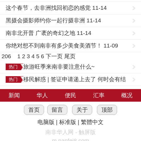
这个春节，去非洲找回初恋的感觉 11-14
黑摄会摄影师约你一起行摄非洲 11-14
南非北开普 广袤的奇幻之地 11-14
你绝对想不到南非有多少美食美酒节！ 11-09
206
1
2
3
4
5
6
下一页
尾页
旅游旺季来南非要注意什么~
热门
移民解惑 | 签证申请递上去了 何时会有结
热门
果？
新闻
华人
便民
汇率
概况
首页
留言
关于
顶部
电脑版
|
标准版
|
繁體中文
南非华人网 - 触屏版
m.nanfei8.com