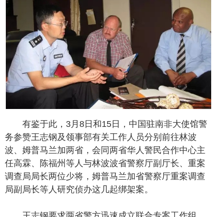
有鉴于此，3月8日和15日，中国驻南非大使馆警
务参赞王志钢及领事部有关工作人员分别前往林波
波、姆普马兰加两省，会同两省华人警民合作中心主
任高霖、陈福州等人与林波波省警察厅副厅长、重案
调查局局长两位少将，姆普马兰加省警察厅重案调查
局副局长等人研究侦办这几起绑架案。
王志钢要求两省警方迅速成立联合专案工作组，