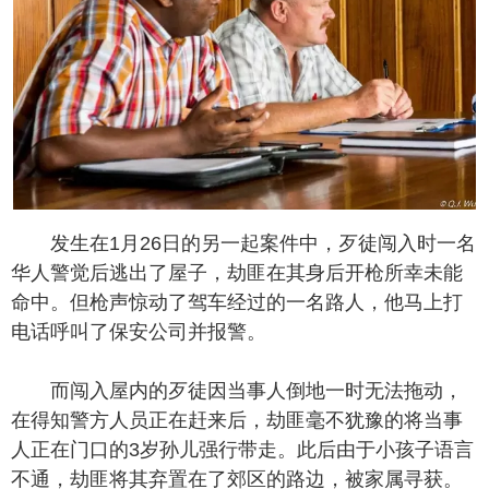
发生在1月26日的另一起案件中，歹徒闯入时一名
华人警觉后逃出了屋子，劫匪在其身后开枪所幸未能
命中。但枪声惊动了驾车经过的一名路人，他马上打
电话呼叫了保安公司并报警。
而闯入屋内的歹徒因当事人倒地一时无法拖动，
在得知警方人员正在赶来后，劫匪毫不犹豫的将当事
人正在门口的3岁孙儿强行带走。此后由于小孩子语言
不通，劫匪将其弃置在了郊区的路边，被家属寻获。