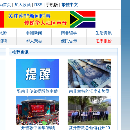
为首页
|
加入收藏
|
RSS
|
手机版
|
繁體中文
旅游
非洲新闻
南非留学
生活资讯
招聘
华人聚会
便民告示
汇率报价
推荐资讯
驻南非使馆提醒旅南侨
南非兰特的汇率走势受
“开普敦中国年”奏响
驻开普敦总领馆召开20