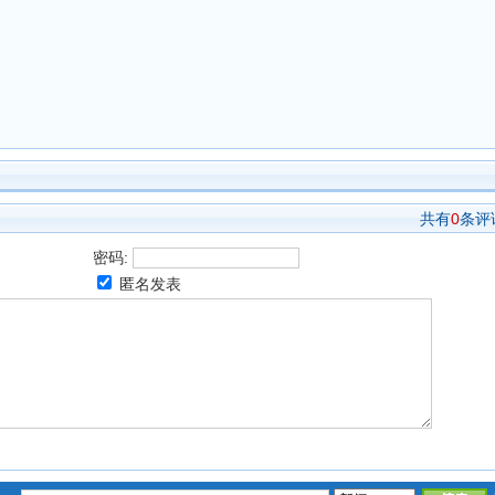
共有
0
条评
密码:
匿名发表