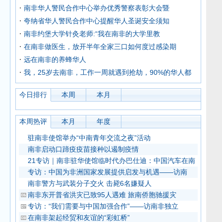
南非华人警民合作中心举办优秀警察表彰大会暨
夸纳省华人警民合作中心提醒华人圣诞安全须知
南非约堡大学针灸老师:“我在南非的大学里教
在南非做医生，放开半年全家三口如何度过感染期
远在南非的养蜂华人
我，25岁去南非，工作一周就遇到抢劫，90%的华人都
今日排行
本周
本月
本周热评
本月
年度
驻南非使馆举办“中南青年交流之夜”活动
南非启动口蹄疫疫苗接种以遏制疫情
21专访｜南非驻华使馆临时代办巴仕迪：中国汽车在南
专访：中国为非洲国家发展提供启发与机遇——访南
南非警方与武装分子交火 击毙6名嫌疑人
南非东开普省洪灾已致95人遇难 旅南侨胞驰援灾
专访：“我们需要与中国加强合作”——访南非独立
在南非架起经贸和友谊的“彩虹桥”