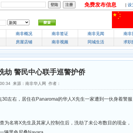
免费发布信息
：
|
设
南非概况
南非签证
南非见闻
南非
房屋店铺
南非视频
同城生活
求职
洗劫 警民中心联手巡警护侨
03:00:34 来源：南非华人网 作者：
点30左右，居住在Panaroma的华人X先生一家遭到一伙身着警服
查为名将X先生及其家人控制住后，洗劫了未公布数目的现金，
辆黑色尼桑Navara。