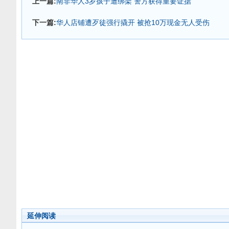
上一篇:
南非华人3岁孩子遭绑架 警方获得重要证据
下一篇:
华人店铺遭歹徒强行撬开 被抢10万现金无人受伤
延伸阅读