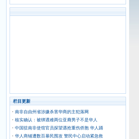
栏目更新
南非自由州省涉嫌杀害华商的主犯落网
核实确认：被绑遇难两位亚裔男子不是华人
中国驻南非使馆官员探望遇抢重伤侨胞 华人踊
华人商铺遭数百暴民围攻 警民中心启动紧急救