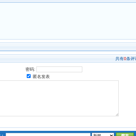
共有
0
条评
密码:
匿名发表
索：