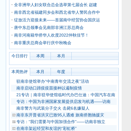
全非洲华人妇女联合总会选举第七届会长 赵建
南非西北省福建同乡会和西北省华人警民合作中
绽放活力迎接未来——首届南中经贸协会国庆运
唐中东总领事会见南部非洲江苏总商会
南非河南籍华侨华人欢度2022仲秋佳节！
南非重庆总商会举行庆中秋晚会
今日排行
本周
本月
本周热评
本月
年度
驻南非使馆举办“中南青年交流之夜”活动
南非启动口蹄疫疫苗接种以遏制疫情
21专访｜南非驻华使馆临时代办巴仕迪：中国汽车在南
专访：中国为非洲国家发展提供启发与机遇——访南
南非警方与武装分子交火 击毙6名嫌疑人
南非东开普省洪灾已致95人遇难 旅南侨胞驰援灾
专访：“我们需要与中国加强合作”——访南非独立
在南非架起经贸和友谊的“彩虹桥”