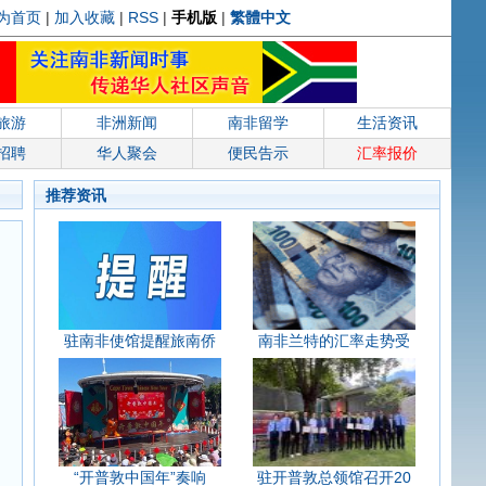
为首页
|
加入收藏
|
RSS
|
手机版
|
繁體中文
旅游
非洲新闻
南非留学
生活资讯
招聘
华人聚会
便民告示
汇率报价
推荐资讯
驻南非使馆提醒旅南侨
南非兰特的汇率走势受
“开普敦中国年”奏响
驻开普敦总领馆召开20