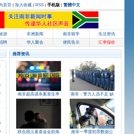
为首页
|
加入收藏
|
RSS
|
手机版
|
繁體中文
旅游
非洲新闻
南非留学
生活资讯
招聘
华人聚会
便民告示
汇率报价
推荐资讯
7
7
5
5
南非超高谋杀案发生率
南非：警力人员不足 缺
4
1
0
0
联合国儿童基金会驻南
南非一季度犯罪数据公