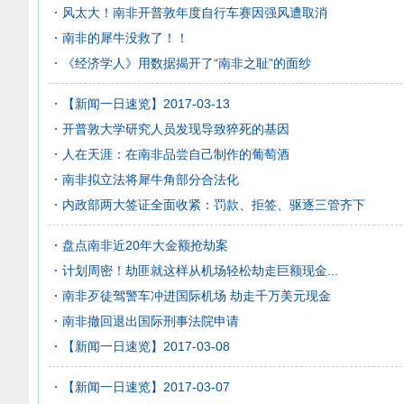
风太大！南非开普敦年度自行车赛因强风遭取消
南非的犀牛没救了！！
《经济学人》用数据揭开了“南非之耻”的面纱
【新闻一日速览】2017-03-13
开普敦大学研究人员发现导致猝死的基因
人在天涯：在南非品尝自己制作的葡萄酒
南非拟立法将犀牛角部分合法化
内政部两大签证全面收紧：罚款、拒签、驱逐三管齐下
盘点南非近20年大金额抢劫案
计划周密！劫匪就这样从机场轻松劫走巨额现金...
南非歹徒驾警车冲进国际机场 劫走千万美元现金
南非撤回退出国际刑事法院申请
【新闻一日速览】2017-03-08
【新闻一日速览】2017-03-07