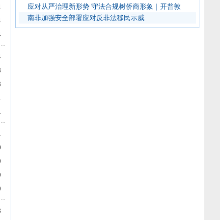
应对从严治理新形势 守法合规树侨商形象｜开普敦
4
南非加强安全部署应对反非法移民示威
4
4
4
3
3
1
1
1
0
9
9
9
8