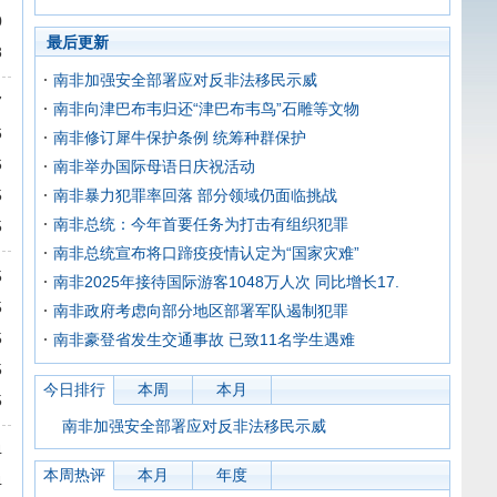
0
最后更新
8
南非加强安全部署应对反非法移民示威
7
南非向津巴布韦归还“津巴布韦鸟”石雕等文物
6
南非修订犀牛保护条例 统筹种群保护
6
南非举办国际母语日庆祝活动
5
南非暴力犯罪率回落 部分领域仍面临挑战
南非总统：今年首要任务为打击有组织犯罪
5
南非总统宣布将口蹄疫疫情认定为“国家灾难”
5
南非2025年接待国际游客1048万人次 同比增长17.
5
南非政府考虑向部分地区部署军队遏制犯罪
5
南非豪登省发生交通事故 已致11名学生遇难
5
今日排行
本周
本月
5
南非加强安全部署应对反非法移民示威
4
本周热评
本月
年度
4