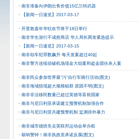
南非准备向伊朗出售价值15亿兰特武器
【新闻一日速览】2017-03-17
开普敦嘉年华狂欢节将于18日举行
南非学生游行不成抢商店 华人局长两发紧急提示
【新闻一日速览】2017-03-15
南非劫车犯罪数飙升 每天发案超过40起
南非警方连续侦破机场现金大劫案和盗金团伙杀人案
南非民众参加世界最“污”自行车骑行活动(图文)
南非海域惊现超大规模鲸群 原因不明(图文)
南非非法移民数量已超过英德等富裕国家
南非与尼日利亚承诺建立预警机制加强合作
南非与尼日利亚共建预警机制 监测排外暴力
南非城市德班失去英联邦运动会举办权
敲响警钟！南非执政党承诺反腐(图文)