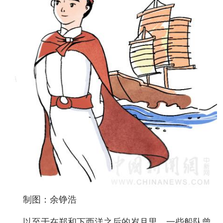
制图：余铮浩
以至于在郑和下西洋之后的岁月里，一些船队曾