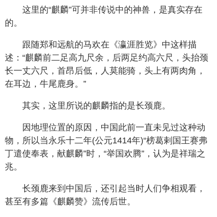
这里的“麒麟”可并非传说中的神兽，是真实存在
的。
跟随郑和远航的马欢在《瀛涯胜览》中这样描
述：“麒麟前二足高九尺余，后两足约高六尺，头抬颈
长一丈六尺，首昂后低，人莫能骑，头上有两肉角，
在耳边，牛尾鹿身。”
其实，这里所说的麒麟指的是长颈鹿。
因地理位置的原因，中国此前一直未见过这种动
物，所以当永乐十二年(公元1414年)“榜葛剌国王赛弗
丁遣使奉表，献麒麟”时，“举国欢腾”，认为是祥瑞之
兆。
长颈鹿来到中国后，还引起当时人们争相观看，
甚至有多篇《麒麟赞》流传后世。