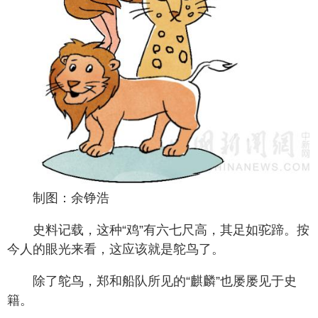
制图：余铮浩
史料记载，这种“鸡”有六七尺高，其足如驼蹄。按
今人的眼光来看，这应该就是鸵鸟了。
除了鸵鸟，郑和船队所见的“麒麟”也屡屡见于史
籍。