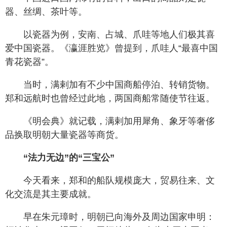
器、丝绸、茶叶等。
以瓷器为例，安南、占城、爪哇等地人们极其喜
爱中国瓷器。《瀛涯胜览》曾提到，爪哇人“最喜中国
青花瓷器”。
当时，满剌加有不少中国商船停泊、转销货物。
郑和远航时也曾经过此地，两国商船常随使节往返。
《明会典》就记载，满剌加用犀角、象牙等奢侈
品换取明朝大量瓷器等商货。
“法力无边”的“三宝公”
今天看来，郑和的船队规模庞大，贸易往来、文
化交流是其主要成就。
早在朱元璋时，明朝已向海外及周边国家申明：