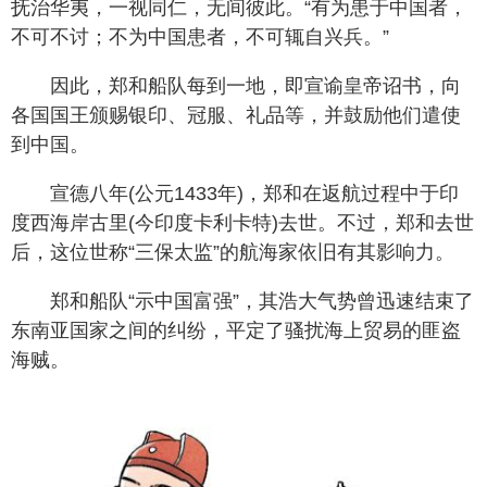
抚治华夷，一视同仁，无间彼此。“有为患于中国者，
不可不讨；不为中国患者，不可辄自兴兵。”
因此，郑和船队每到一地，即宣谕皇帝诏书，向
各国国王颁赐银印、冠服、礼品等，并鼓励他们遣使
到中国。
宣德八年(公元1433年)，郑和在返航过程中于印
度西海岸古里(今印度卡利卡特)去世。不过，郑和去世
后，这位世称“三保太监”的航海家依旧有其影响力。
郑和船队“示中国富强”，其浩大气势曾迅速结束了
东南亚国家之间的纠纷，平定了骚扰海上贸易的匪盗
海贼。