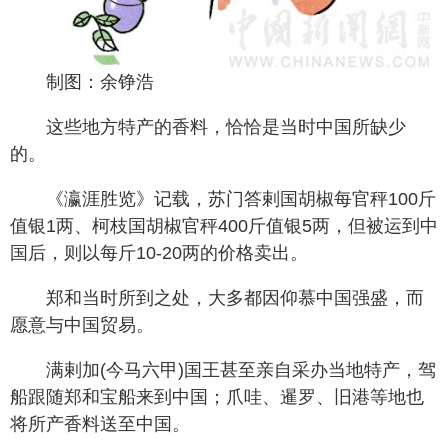
制图：余铮浩
这些地方特产的香料，恰恰是当时中国所缺少
的。
《瀛涯胜览》记载，苏门答剌国胡椒每官秤100斤
值银1两、柯枝国胡椒官秤400斤值银5两，但被运到中
国后，则以每斤10-20两的价格卖出。
郑和当时所到之处，大多都因仰慕中国强盛，而
愿意与中国贸易。
满剌加(今马六甲)国王甚至亲自采办当地特产，驾
船跟随郑和宝船来到中国；爪哇、暹罗、旧港等地也
将所产香料送至中国。