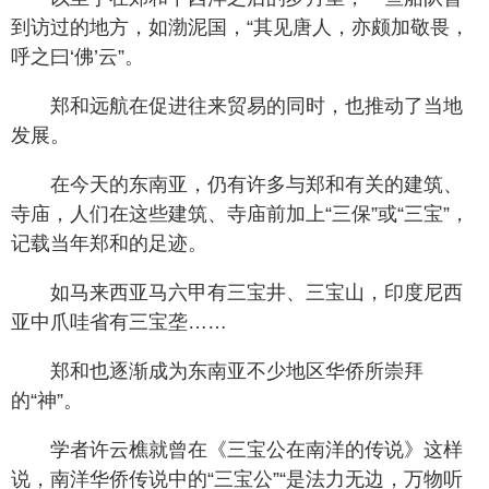
到访过的地方，如渤泥国，“其见唐人，亦颇加敬畏，
呼之曰‘佛’云”。
郑和远航在促进往来贸易的同时，也推动了当地
发展。
在今天的东南亚，仍有许多与郑和有关的建筑、
寺庙，人们在这些建筑、寺庙前加上“三保”或“三宝”，
记载当年郑和的足迹。
如马来西亚马六甲有三宝井、三宝山，印度尼西
亚中爪哇省有三宝垄……
郑和也逐渐成为东南亚不少地区华侨所崇拜
的“神”。
学者许云樵就曾在《三宝公在南洋的传说》这样
说，南洋华侨传说中的“三宝公”“是法力无边，万物听