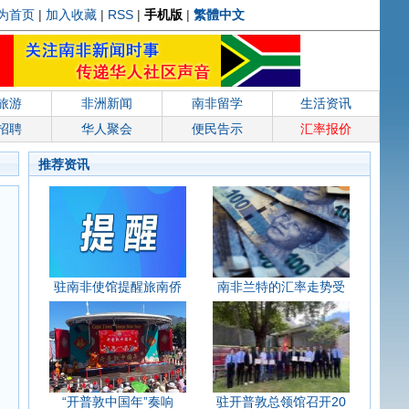
为首页
|
加入收藏
|
RSS
|
手机版
|
繁體中文
旅游
非洲新闻
南非留学
生活资讯
招聘
华人聚会
便民告示
汇率报价
推荐资讯
驻南非使馆提醒旅南侨
南非兰特的汇率走势受
“开普敦中国年”奏响
驻开普敦总领馆召开20