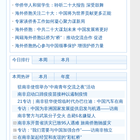
华侨华人和留学生：聆听二十大报告 深受鼓舞
海外侨胞关注二十大：中国将为世界贡献更多正能
专家谈侨务工作如何凝心聚力谋新局
海外侨胞：中共二十大谋划未来 中国发展将更好
闽籍海外侨胞以侨为“桥”：推动交流合作 促进
海外侨胞热心参与中国领事保护 增强护侨力量
今日排行
本周
本月
本周热评
本月
年度
驻南非使馆举办“中南青年交流之夜”活动
南非启动口蹄疫疫苗接种以遏制疫情
21专访｜南非驻华使馆临时代办巴仕迪：中国汽车在南
专访：中国为非洲国家发展提供启发与机遇——访南
南非警方与武装分子交火 击毙6名嫌疑人
南非东开普省洪灾已致95人遇难 旅南侨胞驰援灾
专访：“我们需要与中国加强合作”——访南非独立
在南非架起经贸和友谊的“彩虹桥”