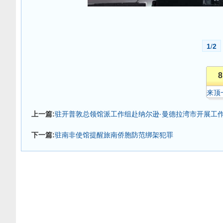
1
/
2
8
来顶
上一篇:
驻开普敦总领馆派工作组赴纳尔逊·曼德拉湾市开展工
下一篇:
驻南非使馆提醒旅南侨胞防范绑架犯罪