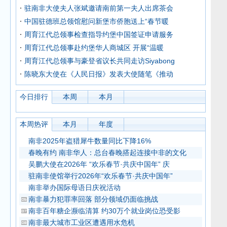
驻南非大使夫人张斌邀请南前第一夫人出席茶会
中国驻德班总领馆慰问新堡市侨胞送上“春节暖
周育江代总领事检查指导约堡中国签证申请服务
周育江代总领事赴约堡华人商城区 开展“温暖
周育江代总领事与豪登省议长共同走访Siyabong
陈晓东大使在《人民日报》发表大使随笔《推动
今日排行
本周
本月
本周热评
本月
年度
南非2025年盗猎犀牛数量同比下降16%
春晚有约 南非华人：总台春晚搭起连接中非的文化
吴鹏大使在2026年 “欢乐春节·共庆中国年” 庆
驻南非使馆举行2026年“欢乐春节·共庆中国年”
南非举办国际母语日庆祝活动
南非暴力犯罪率回落 部分领域仍面临挑战
南非百年糖企濒临清算 约30万个就业岗位恐受影
南非最大城市工业区遭遇用水危机