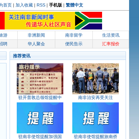
为首页
|
加入收藏
|
RSS
|
手机版
|
繁體中文
旅游
非洲新闻
南非留学
生活资讯
招聘
华人聚会
便民告示
汇率报价
推荐资讯
驻开普敦总领馆提醒中
南非治安再受关注
驻南非使馆提醒加强国
驻南非使馆提醒旅南侨