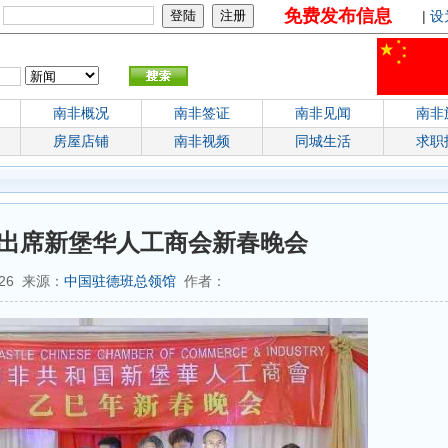
免费发布信息
：
|
设
南非概况
南非签证
南非见闻
南非
房屋店铺
南非视频
同城生活
求职
出席新堡华人工商会新春晚会
7:26 来源：
中国驻德班总领馆
作者：