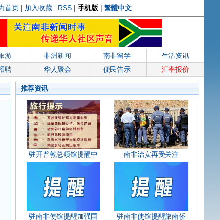
为首页
|
加入收藏
|
RSS
|
手机版
|
繁體中文
旅游
非洲新闻
南非留学
生活资讯
招聘
华人聚会
便民告示
汇率报价
推荐资讯
驻开普敦总领馆提醒中
南非治安再受关注
驻南非使馆提醒加强国
驻南非使馆提醒旅南侨