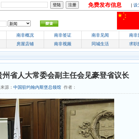
免费发布信息
：
|
设
南非概况
南非签证
南非见闻
南非
房屋店铺
南非视频
同城生活
求职
贵州省人大常委会副主任会见豪登省议长
4 来源：
中国驻约翰内斯堡总领馆
作者：