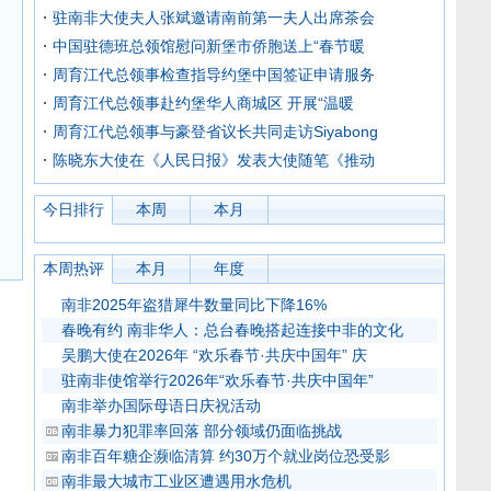
驻南非大使夫人张斌邀请南前第一夫人出席茶会
中国驻德班总领馆慰问新堡市侨胞送上“春节暖
周育江代总领事检查指导约堡中国签证申请服务
周育江代总领事赴约堡华人商城区 开展“温暖
周育江代总领事与豪登省议长共同走访Siyabong
陈晓东大使在《人民日报》发表大使随笔《推动
今日排行
本周
本月
本周热评
本月
年度
南非2025年盗猎犀牛数量同比下降16%
春晚有约 南非华人：总台春晚搭起连接中非的文化
吴鹏大使在2026年 “欢乐春节·共庆中国年” 庆
驻南非使馆举行2026年“欢乐春节·共庆中国年”
南非举办国际母语日庆祝活动
南非暴力犯罪率回落 部分领域仍面临挑战
南非百年糖企濒临清算 约30万个就业岗位恐受影
南非最大城市工业区遭遇用水危机