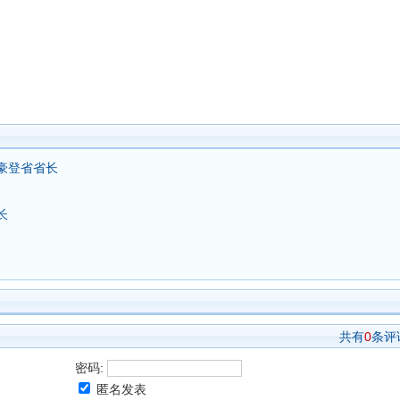
豪登省省长
长
共有
0
条评
密码:
匿名发表