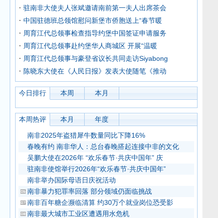
驻南非大使夫人张斌邀请南前第一夫人出席茶会
中国驻德班总领馆慰问新堡市侨胞送上“春节暖
周育江代总领事检查指导约堡中国签证申请服务
周育江代总领事赴约堡华人商城区 开展“温暖
周育江代总领事与豪登省议长共同走访Siyabong
陈晓东大使在《人民日报》发表大使随笔《推动
今日排行
本周
本月
本周热评
本月
年度
南非2025年盗猎犀牛数量同比下降16%
春晚有约 南非华人：总台春晚搭起连接中非的文化
吴鹏大使在2026年 “欢乐春节·共庆中国年” 庆
驻南非使馆举行2026年“欢乐春节·共庆中国年”
南非举办国际母语日庆祝活动
南非暴力犯罪率回落 部分领域仍面临挑战
南非百年糖企濒临清算 约30万个就业岗位恐受影
南非最大城市工业区遭遇用水危机