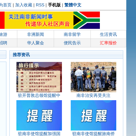
为首页
|
加入收藏
|
RSS
|
手机版
|
繁體中文
旅游
非洲新闻
南非留学
生活资讯
招聘
华人聚会
便民告示
汇率报价
推荐资讯
驻开普敦总领馆提醒中
南非治安再受关注
驻南非使馆提醒加强国
驻南非使馆提醒旅南侨