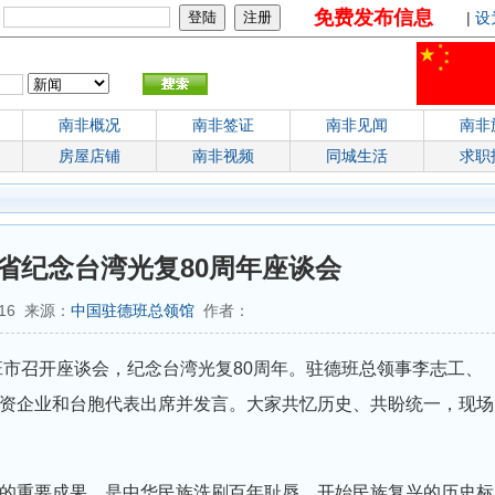
免费发布信息
：
|
设
南非概况
南非签证
南非见闻
南非
房屋店铺
南非视频
同城生活
求职
省纪念台湾光复80周年座谈会
2:16 来源：
中国驻德班总领馆
作者：
班市召开座谈会，纪念台湾光复80周年。驻德班总领事李志工、
资企业和台胞代表出席并发言。大家共忆历史、共盼统一，现场
的重要成果，是中华民族洗刷百年耻辱、开始民族复兴的历史标