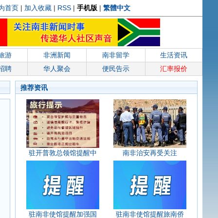
为首页
|
加入收藏
|
RSS
|
手机版
|
繁體中文
旅游
非洲新闻
南非留学
生活资讯
招聘
华人聚会
便民告示
汇率报价
推荐资讯
驻开普敦总领馆提醒中
南非治安再受关注
驻南非使馆提醒加强国
驻南非使馆提醒旅南侨