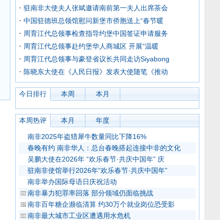
驻南非大使夫人张斌邀请南前第一夫人出席茶会
中国驻德班总领馆慰问新堡市侨胞送上“春节暖
周育江代总领事检查指导约堡中国签证申请服务
周育江代总领事赴约堡华人商城区 开展“温暖
周育江代总领事与豪登省议长共同走访Siyabong
陈晓东大使在《人民日报》发表大使随笔《推动
今日排行
本周
本月
本周热评
本月
年度
南非2025年盗猎犀牛数量同比下降16%
春晚有约 南非华人：总台春晚搭起连接中非的文化
吴鹏大使在2026年 “欢乐春节·共庆中国年” 庆
驻南非使馆举行2026年“欢乐春节·共庆中国年”
南非举办国际母语日庆祝活动
南非暴力犯罪率回落 部分领域仍面临挑战
南非百年糖企濒临清算 约30万个就业岗位恐受影
南非最大城市工业区遭遇用水危机