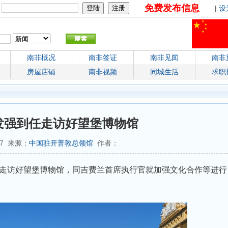
免费发布信息
：
|
设
南非概况
南非签证
南非见闻
南非
房屋店铺
南非视频
同城生活
求职
发强到任走访好望堡博物馆
:17 来源：
中国驻开普敦总领馆
作者：
到任走访好望堡博物馆，同吉费兰首席执行官就加强文化合作等进行