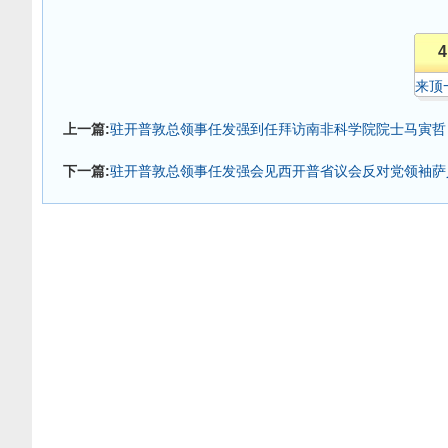
4
来顶
上一篇:
驻开普敦总领事任发强到任拜访南非科学院院士马寅哲
下一篇:
驻开普敦总领事任发强会见西开普省议会反对党领袖萨