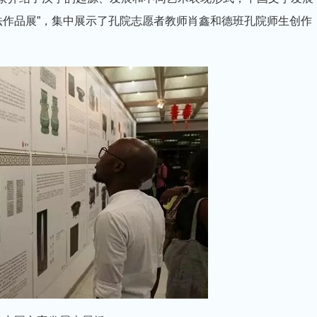
法作品展”，集中展示了孔院志愿者教师肖鑫和德班孔院师生创作