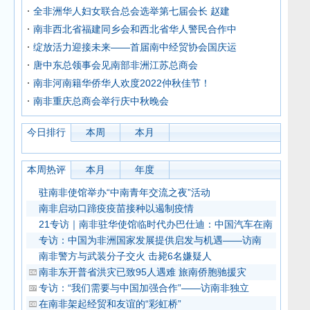
全非洲华人妇女联合总会选举第七届会长 赵建
南非西北省福建同乡会和西北省华人警民合作中
绽放活力迎接未来——首届南中经贸协会国庆运
唐中东总领事会见南部非洲江苏总商会
南非河南籍华侨华人欢度2022仲秋佳节！
南非重庆总商会举行庆中秋晚会
今日排行
本周
本月
本周热评
本月
年度
驻南非使馆举办“中南青年交流之夜”活动
南非启动口蹄疫疫苗接种以遏制疫情
21专访｜南非驻华使馆临时代办巴仕迪：中国汽车在南
专访：中国为非洲国家发展提供启发与机遇——访南
南非警方与武装分子交火 击毙6名嫌疑人
南非东开普省洪灾已致95人遇难 旅南侨胞驰援灾
专访：“我们需要与中国加强合作”——访南非独立
在南非架起经贸和友谊的“彩虹桥”