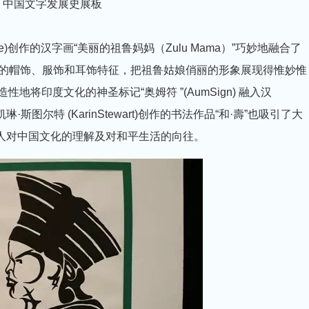
：中国文字发展史展板
ele)创作的汉字画“美丽的祖鲁妈妈（Zulu Mama）”巧妙地融合了
娘的帽饰、服饰和耳饰特征，把祖鲁姑娘俏丽的形象展现得惟妙惟
”创造性地将印度文化的神圣标记“奥姆符 ”(AumSign) 融入汉
图尔特 (KarinStewart)创作的书法作品“和·壽”也吸引了大
非人对中国文化的理解及对和平生活的向往。