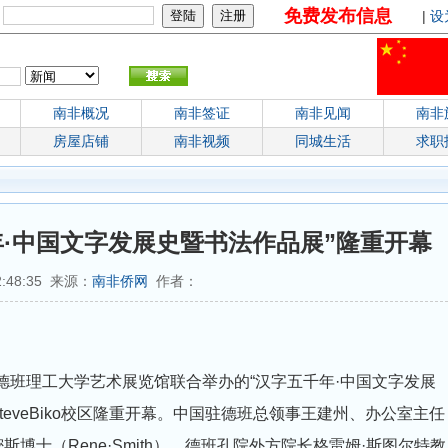
免费发布信息
：
|
设
南非概况
南非签证
南非见闻
南非
房屋店铺
南非视频
同城生活
求职
·中国文字发展史暨书法作品展”隆重开幕
2:48:35 来源：
南非侨网
作者：
德班理工大学艺术展览馆联合举办的“汉字五千年·中国文字发展
eveBiko校区隆重开幕。中国驻德班总领事王建州、办公室主任
博士（Rene·Smith），德班孔院外方院长格雷姆·斯图尔特教