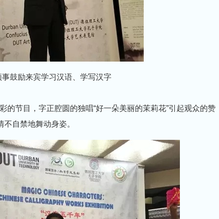
领事鼓励来宾学习汉语、学写汉字
彩的节目，字正腔圆的独唱“好一朵美丽的茉莉花”引起观众的赞
情不自禁地舞动身姿。