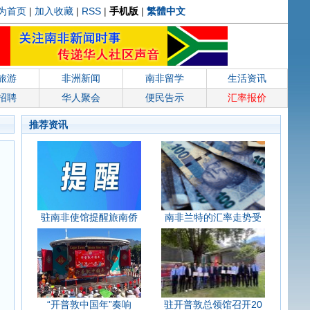
为首页
|
加入收藏
|
RSS
|
手机版
|
繁體中文
旅游
非洲新闻
南非留学
生活资讯
招聘
华人聚会
便民告示
汇率报价
推荐资讯
驻南非使馆提醒旅南侨
南非兰特的汇率走势受
“开普敦中国年”奏响
驻开普敦总领馆召开20