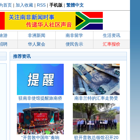
为首页
|
加入收藏
|
RSS
|
手机版
|
繁體中文
旅游
非洲新闻
南非留学
生活资讯
招聘
华人聚会
便民告示
汇率报价
推荐资讯
驻南非使馆提醒旅南侨
南非兰特的汇率走势受
“开普敦中国年”奏响
驻开普敦总领馆召开20