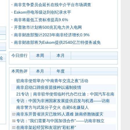
南非竞争委员会延长在线中介平台市场调查
Eskom停电等级达到创纪录水平
南非将最低工资标准提高9.6%
开普敦市计划将500兆瓦电力并入电网
南非财政部预计2023年南非经济增长0.9%
南非财政部将为Eskom提供2540亿兰特债务减免
今日排行
本周
本月
论
本周热评
本月
年度
驻南非使馆举办“中南青年交流之夜”活动
南非启动口蹄疫疫苗接种以遏制疫情
21专访｜南非驻华使馆临时代办巴仕迪：中国汽车在南
专访：中国为非洲国家发展提供启发与机遇——访南
南非警方与武装分子交火 击毙6名嫌疑人
南非东开普省洪灾已致95人遇难 旅南侨胞驰援灾
专访：“我们需要与中国加强合作”——访南非独立
在南非架起经贸和友谊的“彩虹桥”