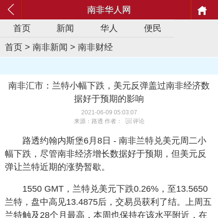
南非华人网
首页
新闻
华人
便民
首页
>
南非新闻
>
南非财经
南非汇市：兰特小幅下跌，美元反弹盖过南非经济数
据好于预期的影响
2021-06-09 05:03:07
来源：路透 作者：
评论
路透约翰内斯堡6月8日 - 南非兰特兑美元周二小
幅下跌，尽管南非经济增长数据好于预期，但美元反
弹让兰特近期的涨势暂歇。
1550 GMT，兰特兑美元下跌0.26%，至13.5650
兰特，盘中高见13.4875后，交易员获利了结。上周五
兰特触及28个月最高，本周也保持在该水平附近，在