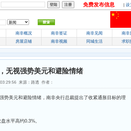
免费发布信息
：
|
设
南非概况
南非签证
南非见闻
南非
房屋店铺
南非视频
同城生活
求职
，无视强势美元和避险情绪
9 03:29:56 来源：路透 作者：
无视强势美元和避险情绪，南非央行总裁提出了收紧通胀目标的理
收盘水平高约0.3%。