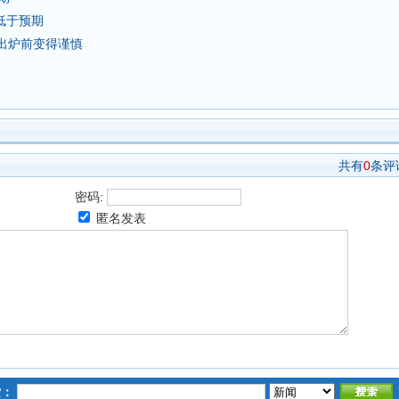
低于预期
出炉前变得谨慎
共有
0
条评
密码:
匿名发表
索：