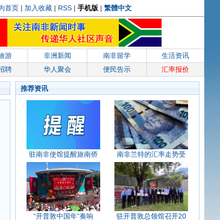
为首页
|
加入收藏
|
RSS
|
手机版
|
繁體中文
旅游
非洲新闻
南非留学
生活资讯
招聘
华人聚会
便民告示
汇率报价
推荐资讯
驻南非使馆提醒旅南侨
南非兰特的汇率走势受
“开普敦中国年”奏响
驻开普敦总领馆召开20