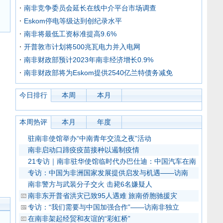
南非竞争委员会延长在线中介平台市场调查
Eskom停电等级达到创纪录水平
南非将最低工资标准提高9.6%
开普敦市计划将500兆瓦电力并入电网
南非财政部预计2023年南非经济增长0.9%
南非财政部将为Eskom提供2540亿兰特债务减免
今日排行
本周
本月
本周热评
本月
年度
驻南非使馆举办“中南青年交流之夜”活动
南非启动口蹄疫疫苗接种以遏制疫情
21专访｜南非驻华使馆临时代办巴仕迪：中国汽车在南
专访：中国为非洲国家发展提供启发与机遇——访南
南非警方与武装分子交火 击毙6名嫌疑人
南非东开普省洪灾已致95人遇难 旅南侨胞驰援灾
专访：“我们需要与中国加强合作”——访南非独立
在南非架起经贸和友谊的“彩虹桥”