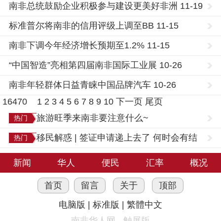
南非总统鼓励企业积极参与建设更美好非洲 11-19
标准普尔将南非的信用评级上调至BB 11-15
南非下调今年经济增长预期至1.2% 11-15
“中国智造”亮相第四届南非国际工业展 10-26
南非年轻群体日益青睐中国品牌汽车 10-26
16470
1
2
3
4
5
6
7
8
9
10
下一页
尾页
旅游旺季来南非要注意什么~
热门
移民解惑 | 签证申请递上去了 何时会有结
热门
果？
新闻
华人
便民
汇率
概况
首页
留言
关于
顶部
电脑版
|
标准版
|
繁體中文
南非华人网 - 触屏版