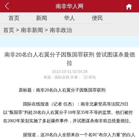
南非华人网
首页
新闻
华人
便民
首页
>
南非新闻
>
南非政治
南非20名白人右翼分子因叛国罪获刑 曾试图谋杀曼德
拉
2013-10-31 02:54:28
来源：国际在线 作者：
评论
原标题：南非20名白人右翼分子因叛国罪获刑
国际在线报道（记者 任杰）：南非北豪登高等法院29日
以“叛国罪”判处20名白人右翼分子10年至35年不等的监禁。他们被控
在2002年策划实施了多起爆炸事件，并试图谋杀南非前总统曼德拉。
据报道，这20名白人全部来自一个名叫“布尔人力量”的白人