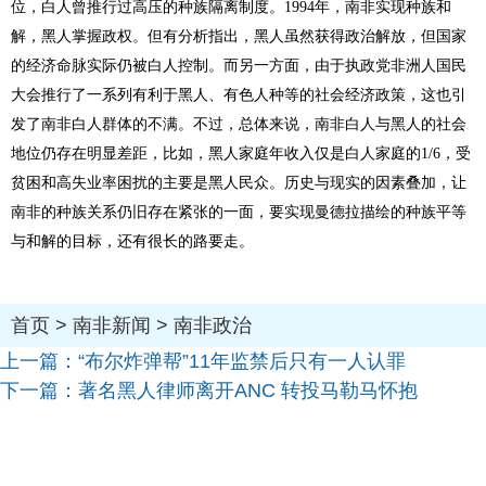
位，白人曾推行过高压的种族隔离制度。1994年，南非实现种族和
解，黑人掌握政权。但有分析指出，黑人虽然获得政治解放，但国家
的经济命脉实际仍被白人控制。而另一方面，由于执政党非洲人国民
大会推行了一系列有利于黑人、有色人种等的社会经济政策，这也引
发了南非白人群体的不满。不过，总体来说，南非白人与黑人的社会
地位仍存在明显差距，比如，黑人家庭年收入仅是白人家庭的1/6，受
贫困和高失业率困扰的主要是黑人民众。历史与现实的因素叠加，让
南非的种族关系仍旧存在紧张的一面，要实现曼德拉描绘的种族平等
与和解的目标，还有很长的路要走。
首页
>
南非新闻
>
南非政治
上一篇：
“布尔炸弹帮”11年监禁后只有一人认罪
下一篇：
著名黑人律师离开ANC 转投马勒马怀抱