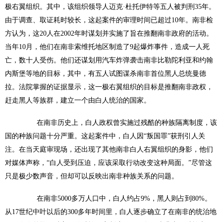
极右翼组织。其中，该组织领导人迈克·杜托伊特等五人被判刑35年。
由于调查、取证耗时较长，这起案件的审理时间已超过10年。南非检
方认为，这20人在2002年时谋划并实施了旨在推翻南非政府的活动。
当年10月，他们在南非索维托地区制造了9起爆炸事件，造成一人死
亡，数十人受伤。他们还谋划用汽车炸弹袭击南非比勒陀利亚和约翰
内斯堡等地的目标，其中，有五人试图谋杀南非首位黑人总统曼德
拉。法院掌握的证据显示，这一极右翼组织的目标是推翻南非政权，
赶走黑人等族群，建立一个由白人统治的国家。
在南非历史上，白人政权曾实施过残酷的种族隔离制度，该
国的种族问题十分严重。这起案件中，白人因“叛国罪”获刑引人关
注。在当天庭审现场，还出现了其他南非白人右翼组织的身影，他们
对媒体声称，“白人受到压迫，应该采取行动改变这种局面。”尽管这
只是极少数声音，但却可以反映出南非种族关系的问题。
在南非5000多万人口中，白人约占9%，黑人则占到80%。
从17世纪中叶以后的300多年时间里，白人逐步确立了在南非的统治地