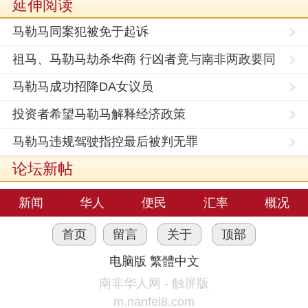
延伸阅读
马勒马同案犯被免于起诉
祖马、马勒马劫杀华商 行凶者竟与南非两政要同
名
马勒马成功招降DA女议员
投资者希望马勒马解释经济政策
马勒马违规驾驶指控最后被判无罪
论坛新帖
新闻
华人
便民
汇率
概况
首页
留言
关于
顶部
电脑版
繁體中文
南非华人网 - 触屏版
m.nanfei8.com