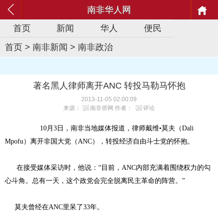
南非华人网
首页
新闻
华人
便民
首页
>
南非新闻
>
南非政治
著名黑人律师离开ANC 转投马勒马怀抱
2013-11-05 02:00:09
来源：
南非侨网
作者：
评论
10月3日，南非当地媒体报道，律师戴维•莫夫（Dali
Mpofu）离开非国大党（ANC），转投经济自由斗士党的怀抱。
在接受媒体采访时，他说：“目前，ANC内部充满着围绕权力的勾
心斗角。总有一天，这个政党会完全脱离民主革命的阵营。”
莫夫曾经在ANC里呆了33年。