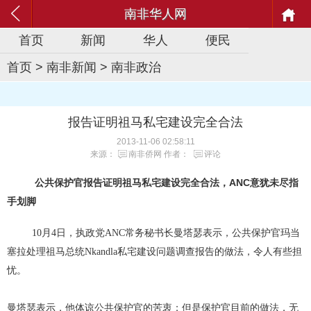
南非华人网
首页
新闻
华人
便民
首页
>
南非新闻
>
南非政治
报告证明祖马私宅建设完全合法
2013-11-06 02:58:11
来源：
南非侨网
作者：
评论
公共保护官报告证明祖马私宅建设完全合法，ANC意犹未尽指
手划脚
10月4日，执政党ANC常务秘书长曼塔瑟表示，公共保护官玛当
塞拉处理祖马总统Nkandla私宅建设问题调查报告的做法，令人有些担
忧。
曼塔瑟表示，他体谅公共保护官的苦衷；但是保护官目前的做法，无