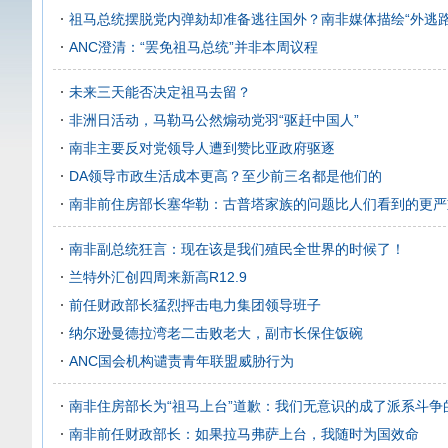
祖马总统摆脱党内弹劾却准备逃往国外？南非媒体描绘“外逃路
ANC澄清：“罢免祖马总统”并非本周议程
未来三天能否决定祖马去留？
非洲日活动，马勒马公然煽动党羽“驱赶中国人”
南非主要反对党领导人遭到赞比亚政府驱逐
DA领导市政生活成本更高？至少前三名都是他们的
南非前住房部长塞华勒：古普塔家族的问题比人们看到的更严
南非副总统狂言：现在该是我们殖民全世界的时候了！
兰特外汇创四周来新高R12.9
前任财政部长猛烈抨击电力集团领导班子
纳尔逊曼德拉湾老二击败老大，副市长保住饭碗
ANC国会机构谴责青年联盟威胁行为
南非住房部长为“祖马上台”道歉：我们无意识的成了派系斗争
南非前任财政部长：如果拉马弗萨上台，我随时为国效命