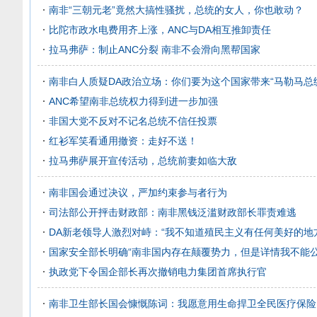
南非“三朝元老”竟然大搞性骚扰，总统的女人，你也敢动？
比陀市政水电费用齐上涨，ANC与DA相互推卸责任
拉马弗萨：制止ANC分裂 南非不会滑向黑帮国家
南非白人质疑DA政治立场：你们要为这个国家带来“马勒马总
ANC希望南非总统权力得到进一步加强
非国大党不反对不记名总统不信任投票
红衫军笑看通用撤资：走好不送！
拉马弗萨展开宣传活动，总统前妻如临大敌
南非国会通过决议，严加约束参与者行为
司法部公开抨击财政部：南非黑钱泛滥财政部长罪责难逃
DA新老领导人激烈对峙：“我不知道殖民主义有任何美好的地
国家安全部长明确“南非国内存在颠覆势力，但是详情我不能公
执政党下令国企部长再次撤销电力集团首席执行官
南非卫生部长国会慷慨陈词：我愿意用生命捍卫全民医疗保险