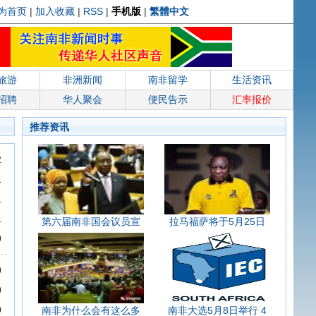
为首页
|
加入收藏
|
RSS
|
手机版
|
繁體中文
旅游
非洲新闻
南非留学
生活资讯
招聘
华人聚会
便民告示
汇率报价
推荐资讯
2
1
1
1
第六届南非国会议员宣
拉马福萨将于5月25日
0
0
0
0
南非为什么会有这么多
南非大选5月8日举行 4