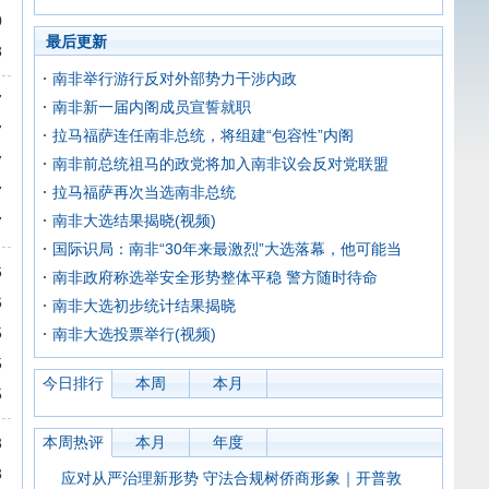
0
最后更新
8
南非举行游行反对外部势力干涉内政
7
南非新一届内阁成员宣誓就职
7
拉马福萨连任南非总统，将组建“包容性”内阁
7
南非前总统祖马的政党将加入南非议会反对党联盟
7
拉马福萨再次当选南非总统
南非大选结果揭晓(视频)
7
国际识局：南非“30年来最激烈”大选落幕，他可能当
6
南非政府称选举安全形势整体平稳 警方随时待命
6
南非大选初步统计结果揭晓
5
南非大选投票举行(视频)
5
今日排行
本周
本月
5
本周热评
本月
年度
3
3
应对从严治理新形势 守法合规树侨商形象｜开普敦