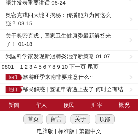
晤并发表重要讲话 06-24
奥密克戎四大谜团揭秘：传播能力为何这么
强？ 03-15
关于奥密克戎，国家卫生健康委最新解答来
了！ 01-18
我国科学家发现新冠肺炎治疗新策略 01-07
9801
1
2
3
4
5
6
7
8
9
10
下一页
尾页
旅游旺季来南非要注意什么~
热门
移民解惑 | 签证申请递上去了 何时会有结
热门
果？
新闻
华人
便民
汇率
概况
首页
留言
关于
顶部
电脑版
|
标准版
|
繁體中文