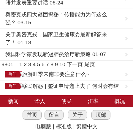
晤并发表重要讲话 06-24
奥密克戎四大谜团揭秘：传播能力为何这么
强？ 03-15
关于奥密克戎，国家卫生健康委最新解答来
了！ 01-18
我国科学家发现新冠肺炎治疗新策略 01-07
9801
1
2
3
4
5
6
7
8
9
10
下一页
尾页
旅游旺季来南非要注意什么~
热门
移民解惑 | 签证申请递上去了 何时会有结
热门
果？
新闻
华人
便民
汇率
概况
首页
留言
关于
顶部
电脑版
|
标准版
|
繁體中文