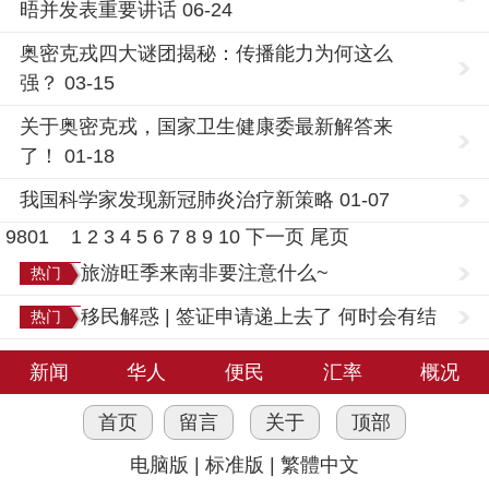
晤并发表重要讲话 06-24
奥密克戎四大谜团揭秘：传播能力为何这么
强？ 03-15
关于奥密克戎，国家卫生健康委最新解答来
了！ 01-18
我国科学家发现新冠肺炎治疗新策略 01-07
9801
1
2
3
4
5
6
7
8
9
10
下一页
尾页
旅游旺季来南非要注意什么~
热门
移民解惑 | 签证申请递上去了 何时会有结
热门
果？
新闻
华人
便民
汇率
概况
首页
留言
关于
顶部
电脑版
|
标准版
|
繁體中文